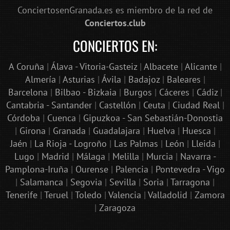
ConciertosenGranada.es es miembro de la red de
Conciertos.club
CONCIERTOS EN:
A Coruña
|
Álava - Vitoria-Gasteiz
|
Albacete
|
Alicante
|
Almería
|
Asturias
|
Ávila
|
Badajoz
|
Baleares
|
Barcelona
|
Bilbao - Bizkaia
|
Burgos
|
Cáceres
|
Cádiz
|
Cantabria - Santander
|
Castellón
|
Ceuta
|
Ciudad Real
|
Córdoba
|
Cuenca
|
Gipuzkoa - San Sebastián-Donostia
|
Girona
|
Granada
|
Guadalajara
|
Huelva
|
Huesca
|
Jaén
|
La Rioja - Logroño
|
Las Palmas
|
León
|
Lleida
|
Lugo
|
Madrid
|
Málaga
|
Melilla
|
Murcia
|
Navarra -
Pamplona-Iruña
|
Ourense
|
Palencia
|
Pontevedra - Vigo
|
Salamanca
|
Segovia
|
Sevilla
|
Soria
|
Tarragona
|
Tenerife
|
Teruel
|
Toledo
|
Valencia
|
Valladolid
|
Zamora
|
Zaragoza