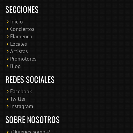
SECCIONES
Inicio
Conciertos
Bololoco · conciertosengranada.es
Flamenco
Online · Te ayudo a encontrar conciertos
Locales
Artistas
Promotores
Blog
REDES SOCIALES
Facebook
Twitter
Instagram
SOBRE NOSOTROS
¿Quiénes somos?