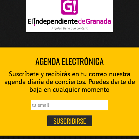
AGENDA ELECTRÓNICA
Suscríbete y recibirás en tu correo nuestra
agenda diaria de conciertos. Puedes darte de
baja en cualquier momento