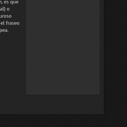
n, es que
al) o
guroso
el fraseo
pea.