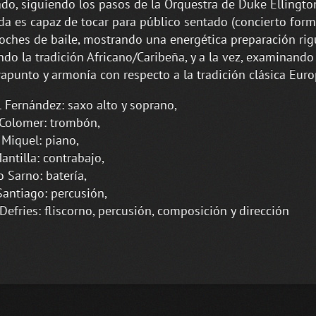
ado, siguiendo los pasos de la Orquestra de Duke Ellingto
da es capaz de tocar para público sentado (concierto form
oches de baile, mostrando una energética preparación ri
ndo la tradición Africano/Caribeña, y a la vez, examinando 
rapunto y armonía con respecto a la tradición clásica Euro
 Fernández: saxo alto y soprano,
 Colomer: trombón,
Miquel: piano,
antilla: contrabajo,
o Sarno: batería,
Santiago: percusión,
Defries: fliscorno, percusión, composición y dirección