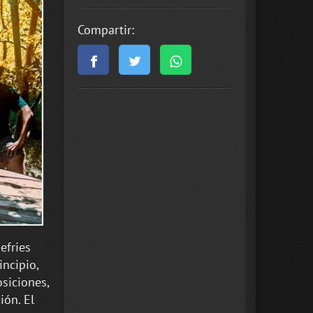
Compartir:
efries
ncipio,
siciones,
ión. El