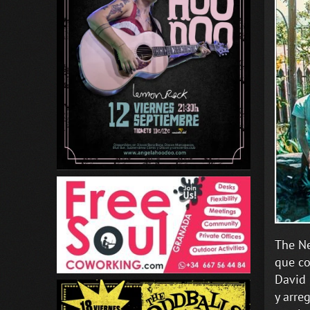
The Ne
que co
David 
y arre