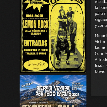
result
la ban
para n
siguie
y cont
Miguel
Víctor
Jaume 
Cuni M
Alfred
Jesús 
David 