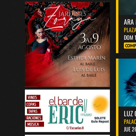
ARA 
PLAZA
DOM 
COMP
LUZ 
PALAC
JUE 2