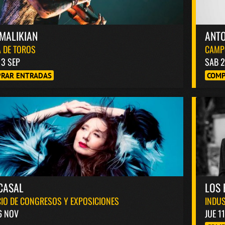
MALIKIAN
ANT
 DE TOROS
CAMP
13 SEP
SAB 2
RAR ENTRADAS
COMP
CASAL
LOS 
IO DE CONGRESOS Y EXPOSICIONES
INDUS
6 NOV
JUE 1