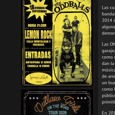
Las cu
bandas
2014 s
alguna
demoni
Las Oh
garaje
como u
dan la
música
de ani
un bue
como l
públic
primit
En 201