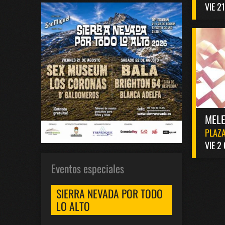
VIE 2
MELE
PLAZA
VIE 2
Eventos especiales
SIERRA NEVADA POR TODO
LO ALTO