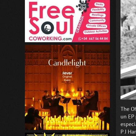
The Oh
un EP 
especi
P J Ha