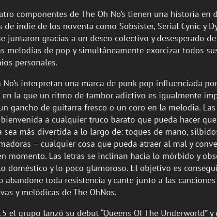
atro componentes de The Oh No’s tienen una historia en d
 de indie de los noventa como Sobsister, Serial Cynic y D
e juntaron gracias a un deseo colectivo y desesperado de 
s melodías de pop y simultáneamente exorcizar todos su
os personales.
 No’s interpretan una marca de punk pop influenciada por
, en la que un ritmo de tambor adictivo es igualmente im
n gancho de guitarra fresco o un coro en la melodia. La
 bienvenida a cualquier truco barato que pueda hacer que
 sea más divertida a lo largo de: toques de mano, silbido
madoras – cualquier cosa que pueda atraer al mal y conve
n momento. Las letras se inclinan hacia lo mórbido y obse
o doméstico y lo poco glamoroso. El objetivo es consegu
o abandone toda resistencia y cante junto a las canciones
ivas y melódicas de The OhNos.
5 el grupo lanzó su debut “Queens Of The Underworld” y