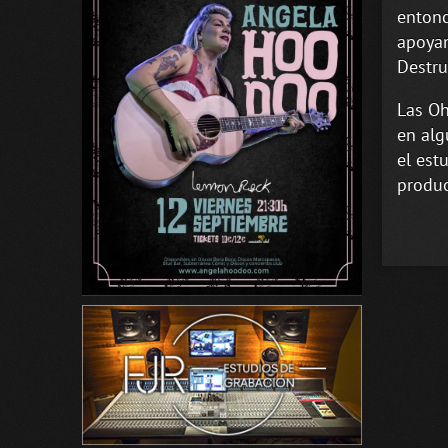
entonc
apoyan
Destru
Las Oh
en alg
el est
produc