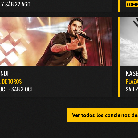
1 Y SÁB 22 AGO
COMP
NDI
KASE
 DE TOROS
PLAZA
 OCT - SAB 3 OCT
SAB 2
Ver todos los conciertos d