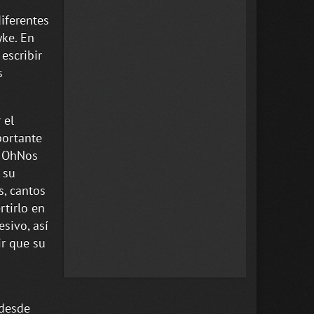
iferentes
yke. En
escribir
s
 el
portante
s OhNos
 su
s, cantos
rtirlo en
sivo, así
ir que su
 desde