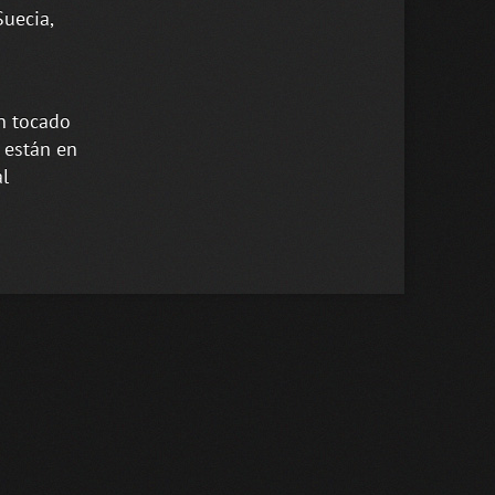
Suecia,
n tocado
 están en
al