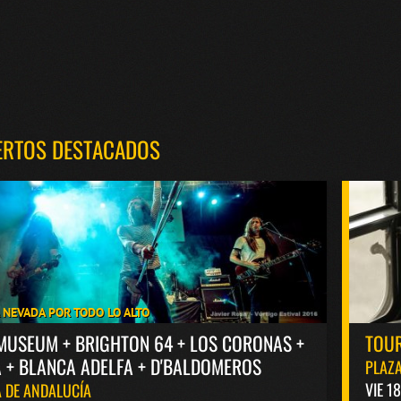
ERTOS DESTACADOS
A NEVADA POR TODO LO ALTO
MUSEUM + BRIGHTON 64 + LOS CORONAS +
TOUR
 + BLANCA ADELFA + D'BALDOMEROS
PLAZA
VIE 1
 DE ANDALUCÍA