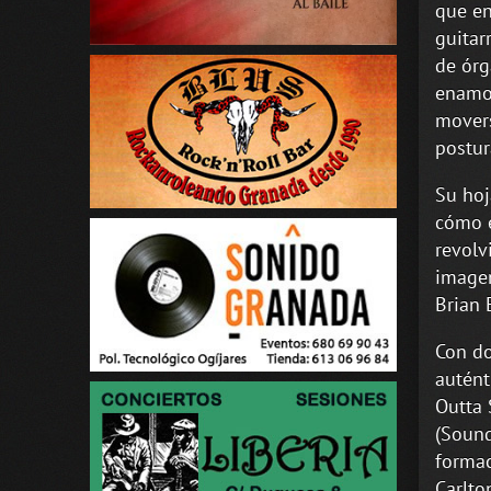
que en
guitar
de órg
enamor
movers
postur
Su hoj
cómo e
revolv
imagen
Brian 
Con do
autént
Outta 
(Sound
formac
Carlto