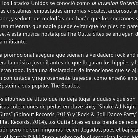
 los Estados Unidos se conoció como
la Invasión Británi
ras cristalinas, empastadas armonías vocales, ardorosos a
ano, y seductoras melodías que harán que los corazones 
en mientras que nadie puede evitar que los pies no par
e. A esta música nostálgica The Outta Sites se entregan 
a militante.
a promocional asegura que suenan a verdadero rock and ro
ra la música juvenil antes de que llegaran los hippies y l
ieran todo. Toda una declaración de intenciones que se aj
 conjuntada y rigurosamente trajeada, como enseñó en s
Epstein a sus pupilos The Beatles.
s álbumes de título que no deja lugar a dudas y que son
icas colecciones de perlas en clave sixty, “Shake All Night
Sites” (Spinout Records, 2013) y “Rock & Roll Dance Party”
flat Records, 2014), los Outta Sites es una banda de recie
ión pero no son ningunos recién llegados, pues el bajista
n, el batería Rikki Styxx y sobre todo el organista Jason
Mo