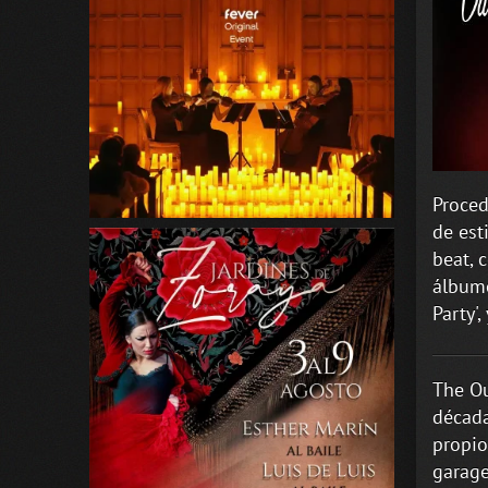
Proced
de est
beat, 
álbume
Party'
The Ou
década
propio
garage