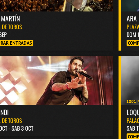
 MARTÍN
ARA 
 DE TOROS
PLAZA
 SEP
DOM 
RAR ENTRADAS
COMP
1001 
NDI
LOQ
 DE TOROS
PALAC
 OCT - SAB 3 OCT
SAB 1
COMP