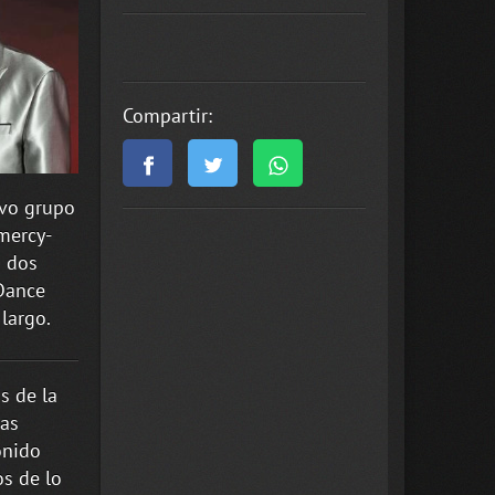
Compartir:
evo grupo
 mercy-
n dos
 Dance
largo.
s de la
mas
onido
os de lo