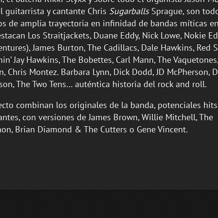
el guitarrista y cantante Chris
Sugarballs
Sprague, son tod
s de amplia trayectoria en infinidad de bandas míticas en
stacan Los Straitjackets, Duane Eddy, Nick Lowe, Nokie E
entures), James Burton, The Cadillacs, Dale Hawkins, Red 
in’ Jay Hawkins, The Bobettes, Carl Mann, The Vaquetone
n, Chris Montez. Barbara Lynn, Dick Dodd, JD McPherson, 
son, The Two Tens… auténtica historia del rock and roll.
ecto combinan los originales de la banda, potenciales hits
antes, con versiones de James Brown, Willie Mitchell, The
on, Brian Diamond & The Cutters o Gene Vincent.