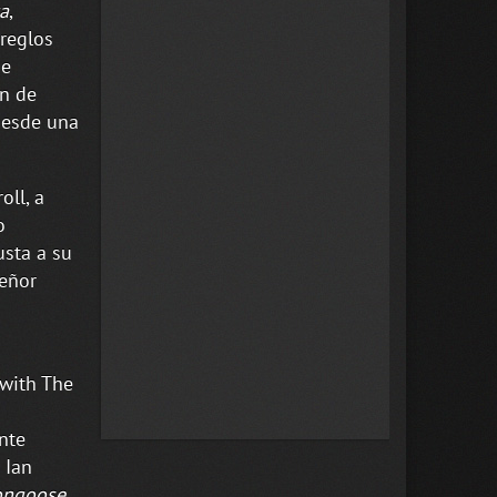
ca
,
rreglos
se
en de
desde una
ll, a
o
usta a su
eñor
 with The
nte
 Ian
ngoose