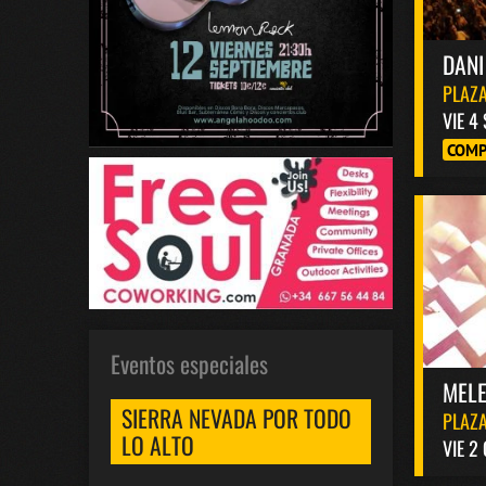
DANI
PLAZA
VIE 4
COMP
Eventos especiales
MELE
SIERRA NEVADA POR TODO
PLAZA
LO ALTO
VIE 2