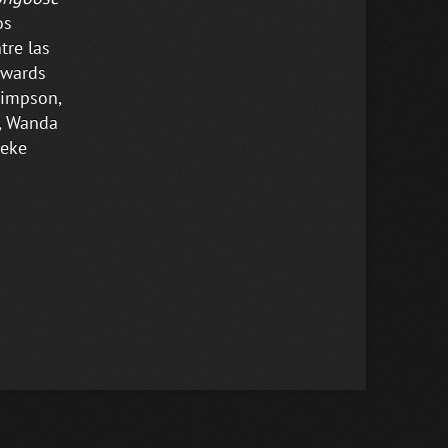
os
tre las
dwards
Simpson,
s, Wanda
Deke