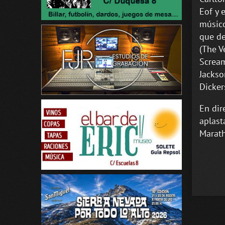
Eof y 
músico
que de
(The V
Scream
Jackso
Dicker
En dir
aplast
Marath