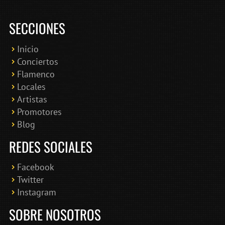
SECCIONES
Inicio
Conciertos
Bololoco · conciertosengranada.es
Flamenco
Online · Te ayudo a encontrar conciertos
Locales
Artistas
Promotores
Blog
REDES SOCIALES
Facebook
Twitter
Instagram
SOBRE NOSOTROS