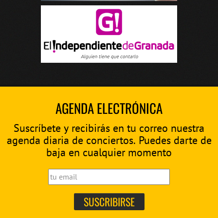
AGENDA ELECTRÓNICA
Suscríbete y recibirás en tu correo nuestra
agenda diaria de conciertos. Puedes darte de
baja en cualquier momento