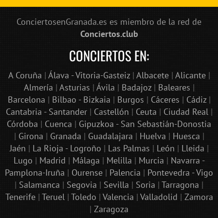
ConciertosenGranada.es es miembro de la red de
Conciertos.club
CONCIERTOS EN:
A Coruña
|
Álava - Vitoria-Gasteiz
|
Albacete
|
Alicante
|
Almería
|
Asturias
|
Ávila
|
Badajoz
|
Baleares
|
Barcelona
|
Bilbao - Bizkaia
|
Burgos
|
Cáceres
|
Cádiz
|
Cantabria - Santander
|
Castellón
|
Ceuta
|
Ciudad Real
|
Córdoba
|
Cuenca
|
Gipuzkoa - San Sebastián-Donostia
|
Girona
|
Granada
|
Guadalajara
|
Huelva
|
Huesca
|
Jaén
|
La Rioja - Logroño
|
Las Palmas
|
León
|
Lleida
|
Lugo
|
Madrid
|
Málaga
|
Melilla
|
Murcia
|
Navarra -
Pamplona-Iruña
|
Ourense
|
Palencia
|
Pontevedra - Vigo
|
Salamanca
|
Segovia
|
Sevilla
|
Soria
|
Tarragona
|
Tenerife
|
Teruel
|
Toledo
|
Valencia
|
Valladolid
|
Zamora
|
Zaragoza