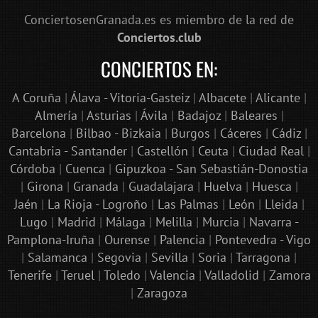
ConciertosenGranada.es es miembro de la red de
Conciertos.club
CONCIERTOS EN:
A Coruña
|
Álava - Vitoria-Gasteiz
|
Albacete
|
Alicante
|
Almería
|
Asturias
|
Ávila
|
Badajoz
|
Baleares
|
Barcelona
|
Bilbao - Bizkaia
|
Burgos
|
Cáceres
|
Cádiz
|
Cantabria - Santander
|
Castellón
|
Ceuta
|
Ciudad Real
|
Córdoba
|
Cuenca
|
Gipuzkoa - San Sebastián-Donostia
|
Girona
|
Granada
|
Guadalajara
|
Huelva
|
Huesca
|
Jaén
|
La Rioja - Logroño
|
Las Palmas
|
León
|
Lleida
|
Lugo
|
Madrid
|
Málaga
|
Melilla
|
Murcia
|
Navarra -
Pamplona-Iruña
|
Ourense
|
Palencia
|
Pontevedra - Vigo
|
Salamanca
|
Segovia
|
Sevilla
|
Soria
|
Tarragona
|
Tenerife
|
Teruel
|
Toledo
|
Valencia
|
Valladolid
|
Zamora
|
Zaragoza