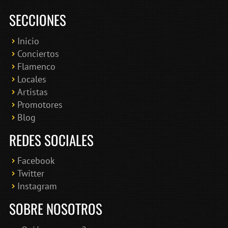
SECCIONES
Inicio
Conciertos
Bololoco · conciertosengranada.es
Flamenco
Online · Te ayudo a encontrar conciertos
Locales
Artistas
Promotores
Blog
REDES SOCIALES
Facebook
Twitter
Instagram
SOBRE NOSOTROS