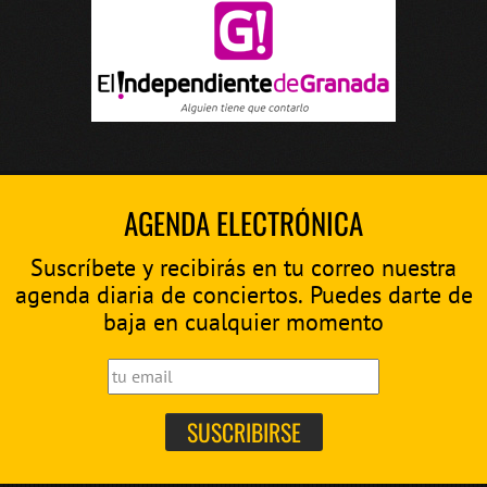
AGENDA ELECTRÓNICA
Suscríbete y recibirás en tu correo nuestra
agenda diaria de conciertos. Puedes darte de
baja en cualquier momento