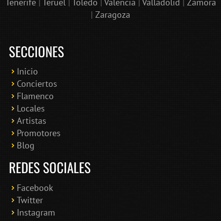
Tenerife
|
Teruel
|
Toledo
|
Valencia
|
Valladolid
|
Zamora
|
Zaragoza
SECCIONES
Inicio
Conciertos
Bololoco · conciertosengranada.es
Flamenco
Online · Te ayudo a encontrar conciertos
Locales
Artistas
Promotores
Blog
REDES SOCIALES
Facebook
Twitter
Instagram