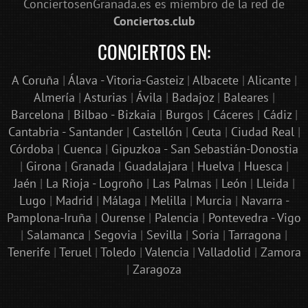
ConciertosenGranada.es es miembro de la red de
Conciertos.club
CONCIERTOS EN:
A Coruña
|
Álava - Vitoria-Gasteiz
|
Albacete
|
Alicante
|
Almería
|
Asturias
|
Ávila
|
Badajoz
|
Baleares
|
Barcelona
|
Bilbao - Bizkaia
|
Burgos
|
Cáceres
|
Cádiz
|
Cantabria - Santander
|
Castellón
|
Ceuta
|
Ciudad Real
|
Córdoba
|
Cuenca
|
Gipuzkoa - San Sebastián-Donostia
|
Girona
|
Granada
|
Guadalajara
|
Huelva
|
Huesca
|
Jaén
|
La Rioja - Logroño
|
Las Palmas
|
León
|
Lleida
|
Lugo
|
Madrid
|
Málaga
|
Melilla
|
Murcia
|
Navarra -
Pamplona-Iruña
|
Ourense
|
Palencia
|
Pontevedra - Vigo
|
Salamanca
|
Segovia
|
Sevilla
|
Soria
|
Tarragona
|
Tenerife
|
Teruel
|
Toledo
|
Valencia
|
Valladolid
|
Zamora
|
Zaragoza