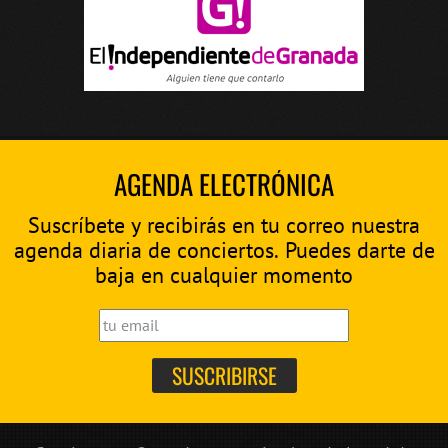
AGENDA ELECTRÓNICA
Suscríbete y recibirás en tu correo nuestra
agenda diaria de conciertos. Puedes darte de
baja en cualquier momento