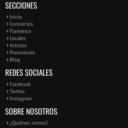
SECCIONES
Inicio
Conciertos
Bololoco · conciertosengranada.es
Flamenco
Online · Te ayudo a encontrar conciertos
Locales
Artistas
Promotores
Blog
REDES SOCIALES
Facebook
Twitter
Instagram
SOBRE NOSOTROS
¿Quiénes somos?