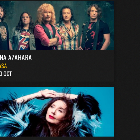
INA AZAHARA
ASA
0 OCT