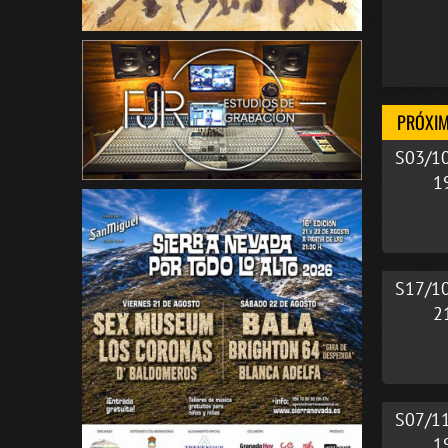
PRÓXIM
S03/1
1
S17/1
2
S07/1
1