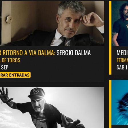
 RITORNO A VIA DALMA:
SERGIO DALMA
MED
 DE TOROS
FERM
8 SEP
SAB 1
RAR ENTRADAS