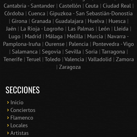
Cantabria - Santander
|
Castellón
|
Ceuta
|
Ciudad Real
|
Córdoba
|
Cuenca
|
Gipuzkoa - San Sebastián-Donostia
|
Girona
|
Granada
|
Guadalajara
|
Huelva
|
Huesca
|
Jaén
|
La Rioja - Logroño
|
Las Palmas
|
León
|
Lleida
|
Lugo
|
Madrid
|
Málaga
|
Melilla
|
Murcia
|
Navarra -
Pamplona-Iruña
|
Ourense
|
Palencia
|
Pontevedra - Vigo
|
Salamanca
|
Segovia
|
Sevilla
|
Soria
|
Tarragona
|
Tenerife
|
Teruel
|
Toledo
|
Valencia
|
Valladolid
|
Zamora
|
Zaragoza
SECCIONES
Inicio
Conciertos
Bololoco · conciertosengranada.es
Flamenco
Online · Te ayudo a encontrar conciertos
Locales
Artistas