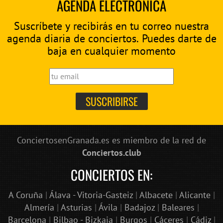
AGENDA ELECTRÓNICA
Suscríbete y recibirás en tu correo nuestra
agenda diaria de conciertos. Puedes darte de
baja en cualquier momento
ConciertosenGranada.es es miembro de la red de
Conciertos.club
CONCIERTOS EN:
A Coruña
|
Álava - Vitoria-Gasteiz
|
Albacete
|
Alicante
|
Almería
|
Asturias
|
Ávila
|
Badajoz
|
Baleares
|
Barcelona
|
Bilbao - Bizkaia
|
Burgos
|
Cáceres
|
Cádiz
|