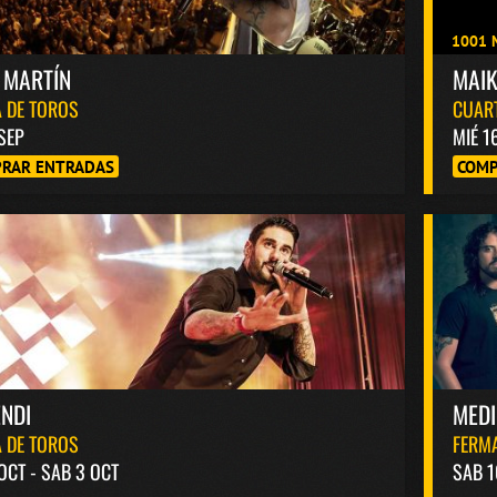
1001 
 MARTÍN
MAI
 DE TOROS
CUAR
 SEP
MIÉ 1
RAR ENTRADAS
COMP
NDI
MED
 DE TOROS
FERM
 OCT - SAB 3 OCT
SAB 1