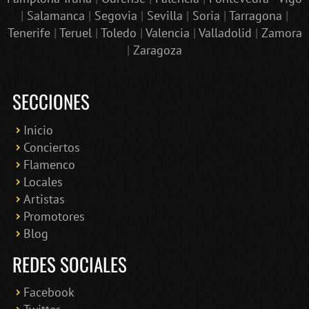
|
Salamanca
|
Segovia
|
Sevilla
|
Soria
|
Tarragona
|
Tenerife
|
Teruel
|
Toledo
|
Valencia
|
Valladolid
|
Zamora
|
Zaragoza
SECCIONES
Inicio
Conciertos
Bololoco · conciertosengranada.es
Flamenco
Online · Te ayudo a encontrar conciertos
Locales
Artistas
Promotores
Blog
REDES SOCIALES
Facebook