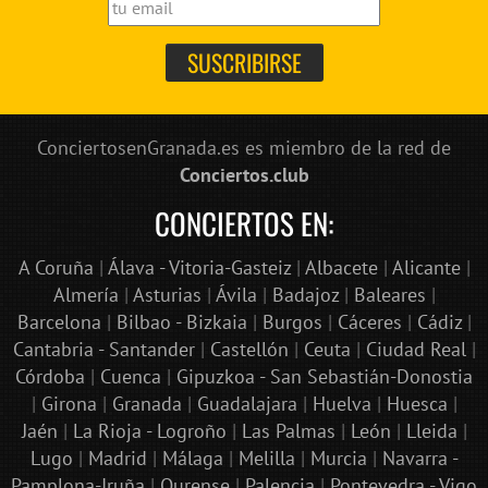
ConciertosenGranada.es es miembro de la red de
Conciertos.club
CONCIERTOS EN:
A Coruña
|
Álava - Vitoria-Gasteiz
|
Albacete
|
Alicante
|
Almería
|
Asturias
|
Ávila
|
Badajoz
|
Baleares
|
Barcelona
|
Bilbao - Bizkaia
|
Burgos
|
Cáceres
|
Cádiz
|
Cantabria - Santander
|
Castellón
|
Ceuta
|
Ciudad Real
|
Córdoba
|
Cuenca
|
Gipuzkoa - San Sebastián-Donostia
|
Girona
|
Granada
|
Guadalajara
|
Huelva
|
Huesca
|
Jaén
|
La Rioja - Logroño
|
Las Palmas
|
León
|
Lleida
|
Lugo
|
Madrid
|
Málaga
|
Melilla
|
Murcia
|
Navarra -
Pamplona-Iruña
|
Ourense
|
Palencia
|
Pontevedra - Vigo