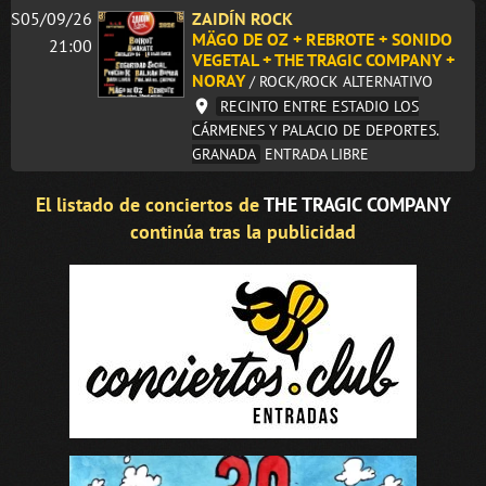
S05/09/26
ZAIDÍN ROCK
MÄGO DE OZ + REBROTE + SONIDO
21:00
VEGETAL + THE TRAGIC COMPANY +
NORAY
/ ROCK/ROCK ALTERNATIVO
RECINTO ENTRE ESTADIO LOS
CÁRMENES Y PALACIO DE DEPORTES.
GRANADA
ENTRADA LIBRE
El listado de conciertos de
THE TRAGIC COMPANY
continúa tras la publicidad