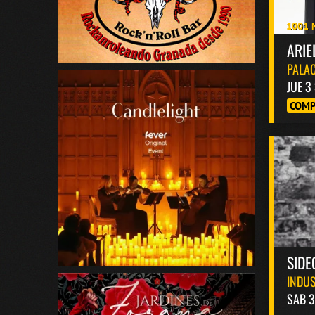
1001 
ARIE
PALAC
JUE 3
COMP
SIDE
INDUS
SAB 3