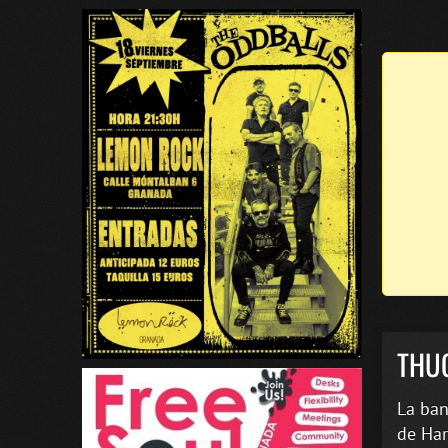
THU
La ban
de Har