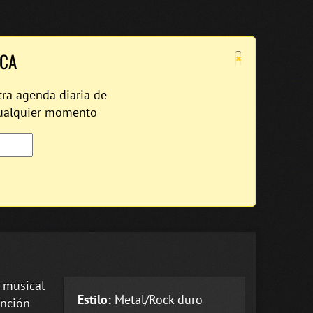
×
ICA
tra agenda diaria de
cualquier momento
 musical
Estilo:
Metal/Rock duro
anción