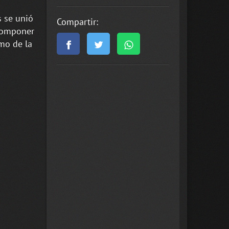
s se unió
Compartir:
 componer
mo de la