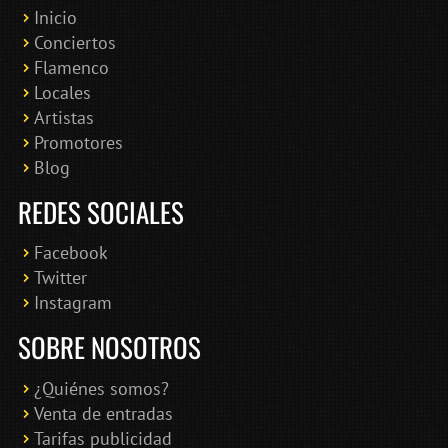
Inicio
Conciertos
Bololoco · conciertosengranada.es
Flamenco
Online · Te ayudo a encontrar conciertos
Locales
Artistas
Promotores
Blog
REDES SOCIALES
Facebook
Twitter
Instagram
SOBRE NOSOTROS
¿Quiénes somos?
Venta de entradas
Tarifas publicidad