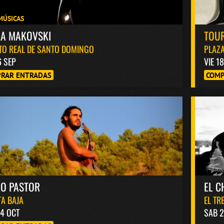
MÚSICAS
KA MAKOVSKI
TOUR
TO REAL DE SANTO DOMINGO
PLAZA
6 SEP
VIE 1
RAR ENTRADAS
COMP
RO PASTOR
EL C
A BAJA
EL TR
4 OCT
SAB 2