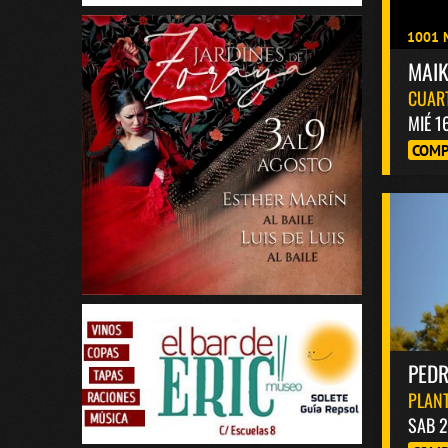
1001 
MAI
CUAR
MIÉ 1
COMP
PED
PLANT
SAB 2