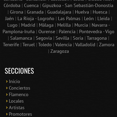
Córdoba
|
Cuenca
|
Gipuzkoa - San Sebastián-Donostia
|
Girona
|
Granada
|
Guadalajara
|
Huelva
|
Huesca
|
Jaén
|
La Rioja - Logroño
|
Las Palmas
|
León
|
Lleida
|
Lugo
|
Madrid
|
Málaga
|
Melilla
|
Murcia
|
Navarra -
Pamplona-Iruña
|
Ourense
|
Palencia
|
Pontevedra - Vigo
|
Salamanca
|
Segovia
|
Sevilla
|
Soria
|
Tarragona
|
Tenerife
|
Teruel
|
Toledo
|
Valencia
|
Valladolid
|
Zamora
|
Zaragoza
SECCIONES
Inicio
Conciertos
Bololoco · conciertosengranada.es
Flamenco
Online · Te ayudo a encontrar conciertos
Locales
Artistas
Promotores