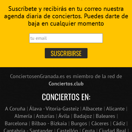
Suscríbete y recibirás en tu correo nuestra
agenda diaria de conciertos. Puedes darte de
baja en cualquier momento
ConciertosenGranada.es es miembro de la red de
Conciertos.club
CONCIERTOS EN:
A Coruña
|
Álava - Vitoria-Gasteiz
|
Albacete
|
Alicante
|
Almería
|
Asturias
|
Ávila
|
Badajoz
|
Baleares
|
Barcelona
|
Bilbao - Bizkaia
|
Burgos
|
Cáceres
|
Cádiz
|
Cantabria - Santander
|
Castellón
|
Ceuta
|
Ciudad Real
|