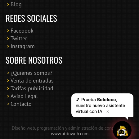
Blog
REDES SOCIALES
Facebook
Twitter
Instagram
SOBRE NOSOTROS
¿Quiénes somos?
Venta de entradas
Tarifas publicidad
Aviso Legal
🎵 Prueba
Bololoco
,
Contacto
nuestro nuevo asistente
virtual con IA
✕
Diseño web, programación y administración de contenidos:
www.atrioweb.com