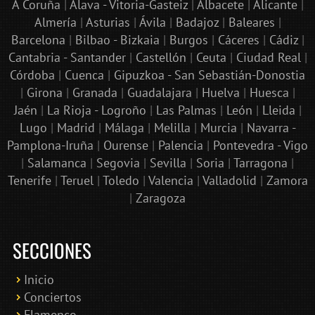
A Coruña
|
Álava - Vitoria-Gasteiz
|
Albacete
|
Alicante
|
Almería
|
Asturias
|
Ávila
|
Badajoz
|
Baleares
|
Barcelona
|
Bilbao - Bizkaia
|
Burgos
|
Cáceres
|
Cádiz
|
Cantabria - Santander
|
Castellón
|
Ceuta
|
Ciudad Real
|
Córdoba
|
Cuenca
|
Gipuzkoa - San Sebastián-Donostia
|
Girona
|
Granada
|
Guadalajara
|
Huelva
|
Huesca
|
Jaén
|
La Rioja - Logroño
|
Las Palmas
|
León
|
Lleida
|
Lugo
|
Madrid
|
Málaga
|
Melilla
|
Murcia
|
Navarra -
Pamplona-Iruña
|
Ourense
|
Palencia
|
Pontevedra - Vigo
|
Salamanca
|
Segovia
|
Sevilla
|
Soria
|
Tarragona
|
Tenerife
|
Teruel
|
Toledo
|
Valencia
|
Valladolid
|
Zamora
|
Zaragoza
SECCIONES
Inicio
Conciertos
Bololoco · conciertosengranada.es
Flamenco
Online · Te ayudo a encontrar conciertos