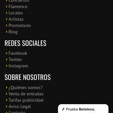
Conciertos
Bololoco · conciertosengranada.es
Flamenco
Online · Te ayudo a encontrar conciertos
Locales
Artistas
Promotores
Blog
REDES SOCIALES
Facebook
Twitter
Instagram
SOBRE NOSOTROS
¿Quiénes somos?
Venta de entradas
Tarifas publicidad
Aviso Legal
🎵 Prueba
Bololoco
,
Contacto