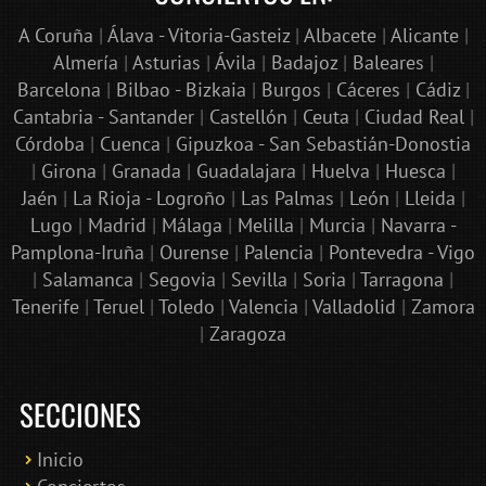
A Coruña
|
Álava - Vitoria-Gasteiz
|
Albacete
|
Alicante
|
Almería
|
Asturias
|
Ávila
|
Badajoz
|
Baleares
|
Barcelona
|
Bilbao - Bizkaia
|
Burgos
|
Cáceres
|
Cádiz
|
Cantabria - Santander
|
Castellón
|
Ceuta
|
Ciudad Real
|
Córdoba
|
Cuenca
|
Gipuzkoa - San Sebastián-Donostia
|
Girona
|
Granada
|
Guadalajara
|
Huelva
|
Huesca
|
Jaén
|
La Rioja - Logroño
|
Las Palmas
|
León
|
Lleida
|
Lugo
|
Madrid
|
Málaga
|
Melilla
|
Murcia
|
Navarra -
Pamplona-Iruña
|
Ourense
|
Palencia
|
Pontevedra - Vigo
|
Salamanca
|
Segovia
|
Sevilla
|
Soria
|
Tarragona
|
Tenerife
|
Teruel
|
Toledo
|
Valencia
|
Valladolid
|
Zamora
|
Zaragoza
SECCIONES
Inicio