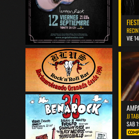
FIES
RECIN
VIE 1
AMP
JJ TA
SAB 1
COMP