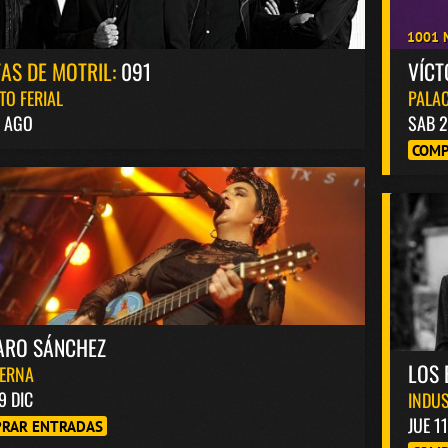
1001 
TAS DE MOTRIL:
091
VÍC
TO FERIAL
PALAC
4 AGO
SAB 2
COMP
ARO SÁNCHEZ
LOS 
BERNA
9 DIC
INDUS
JUE 1
RAR ENTRADAS