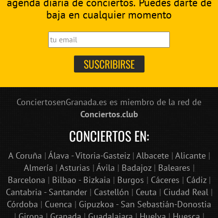
agenda diaria de conciertos. Puedes darte de
baja en cualquier momento
ConciertosenGranada.es es miembro de la red de
Conciertos.club
CONCIERTOS EN:
A Coruña
|
Álava - Vitoria-Gasteiz
|
Albacete
|
Alicante
|
Almería
|
Asturias
|
Ávila
|
Badajoz
|
Baleares
|
Barcelona
|
Bilbao - Bizkaia
|
Burgos
|
Cáceres
|
Cádiz
|
Cantabria - Santander
|
Castellón
|
Ceuta
|
Ciudad Real
|
Córdoba
|
Cuenca
|
Gipuzkoa - San Sebastián-Donostia
|
Girona
|
Granada
|
Guadalajara
|
Huelva
|
Huesca
|