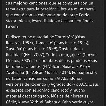
sus mejores canciones, que se completa con un
tema extra para la ocasión: 'Libre y a mi manera',
que contó con la colaboración de Jorge Pardo,
Víctor Iniesta, Jesús Hidalgo y Gaspar Fernández
Lázaro.
El disco reune material de 'Torrotrón' (Okay
Records, 1993), 'Tomasito' (Sony Music, 1996),
'Castaña' (Sony Music, 1999), 'Cositas de la
Realidad' (EMI, 2002), 'Y de lo mío, ¿qué?' (Nuevos
Medios, 2009), 'Los hombres de las praderas y sus
bordones calientes' (El Volcán Música, 2010) y
'Azalvajao' (El Volcán Música, 2013). Por supuesto,
no faltan canciones como «Al Abandono»,
versiones de Rosendo («Agradecido») o AC/DC, sus
escarceos con el sonido ‘caño roto’ y mucho
material descatalogado. Música de Moratalaz,
Cádiz, Nueva York, el Sahara o Cabo Verde cuyos