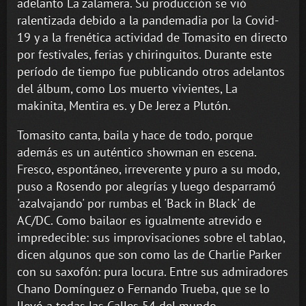
adelanto La zalamera. Su producción se vió
ralentizada debido a la pandemadia por la Covid-
19 y a la frenética actividad de Tomasito en directo
por festivales, ferias y chiringuitos. Durante este
período de tiempo fue publicando otros adelantos
del álbum, como Los muerto vivientes, La
makinita, Mentira es. y De Jerez a Plutón.
Tomasito canta, baila y hace de todo, porque
además es un auténtico showman en escena.
Fresco, espontáneo, irreverente y puro a su modo,
puso a Rosendo por alegrías y luego desparramó
'azalvajando' por rumbas el 'Back in Black' de
AC/DC. Como bailaor es igualmente atrevido e
impredecible: sus improvisaciones sobre el tablao,
dicen algunos que son como las de Charlie Parker
con su saxofón: pura locura. Entre sus admiradores
Chano Domínguez o Fernando Trueba, que se lo
llevó a todas las Calles 54 del mundo.