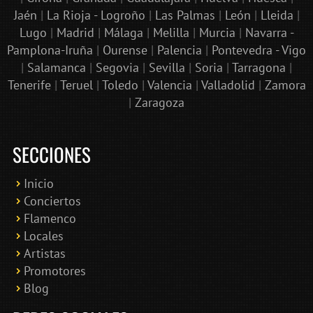
Jaén
|
La Rioja - Logroño
|
Las Palmas
|
León
|
Lleida
|
Lugo
|
Madrid
|
Málaga
|
Melilla
|
Murcia
|
Navarra -
Pamplona-Iruña
|
Ourense
|
Palencia
|
Pontevedra - Vigo
|
Salamanca
|
Segovia
|
Sevilla
|
Soria
|
Tarragona
|
Tenerife
|
Teruel
|
Toledo
|
Valencia
|
Valladolid
|
Zamora
|
Zaragoza
SECCIONES
Inicio
Conciertos
Bololoco · conciertosengranada.es
Flamenco
Online · Te ayudo a encontrar conciertos
Locales
Artistas
Promotores
Blog