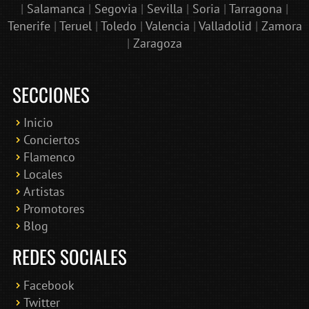
|
Salamanca
|
Segovia
|
Sevilla
|
Soria
|
Tarragona
|
Tenerife
|
Teruel
|
Toledo
|
Valencia
|
Valladolid
|
Zamora
|
Zaragoza
SECCIONES
Inicio
Conciertos
Bololoco · conciertosengranada.es
Flamenco
Online · Te ayudo a encontrar conciertos
Locales
Artistas
Promotores
Blog
REDES SOCIALES
Facebook
Twitter