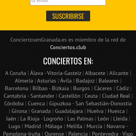
ConciertosenGranada.es es miembro de la red de
Conciertos.club
CONCIERTOS EN:
A Coruña
|
Álava - Vitoria-Gasteiz
|
Albacete
|
Alicante
|
Almería
|
Asturias
|
Ávila
|
Badajoz
|
Baleares
|
Barcelona
|
Bilbao - Bizkaia
|
Burgos
|
Cáceres
|
Cádiz
|
Cantabria - Santander
|
Castellón
|
Ceuta
|
Ciudad Real
|
Córdoba
|
Cuenca
|
Gipuzkoa - San Sebastián-Donostia
|
Girona
|
Granada
|
Guadalajara
|
Huelva
|
Huesca
|
Jaén
|
La Rioja - Logroño
|
Las Palmas
|
León
|
Lleida
|
Lugo
|
Madrid
|
Málaga
|
Melilla
|
Murcia
|
Navarra -
Pamplona-Iruña
|
Ourense
|
Palencia
|
Pontevedra - Vigo