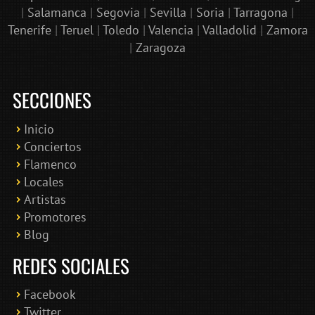
|
Salamanca
|
Segovia
|
Sevilla
|
Soria
|
Tarragona
|
Tenerife
|
Teruel
|
Toledo
|
Valencia
|
Valladolid
|
Zamora
|
Zaragoza
SECCIONES
Inicio
Conciertos
Bololoco · conciertosengranada.es
Flamenco
Online · Te ayudo a encontrar conciertos
Locales
Artistas
Promotores
Blog
REDES SOCIALES
Facebook
Twitter