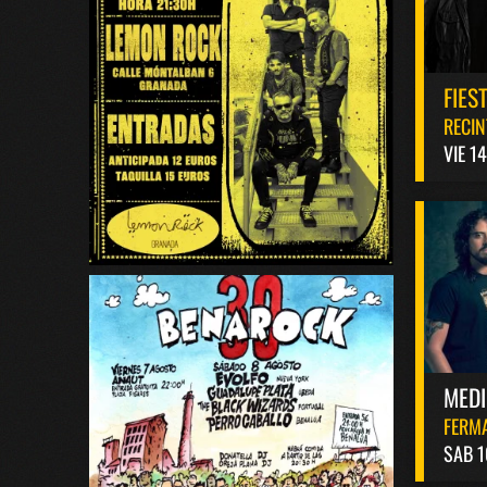
FIES
RECIN
VIE 1
MED
FERM
SAB 1