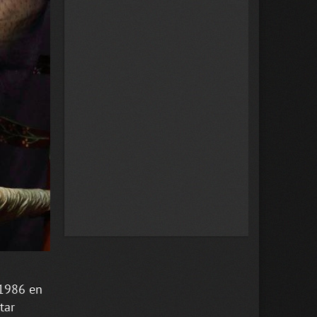
 1986 en
tar