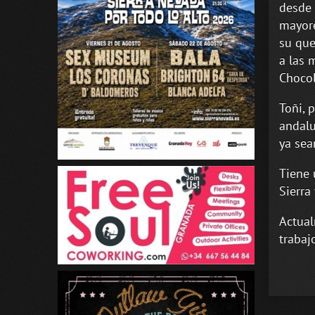
desde 
mayore
su que
a las 
Chocola
Toñi, 
andalu
ya sea
Tiene 
Sierra
Actual
trabaj