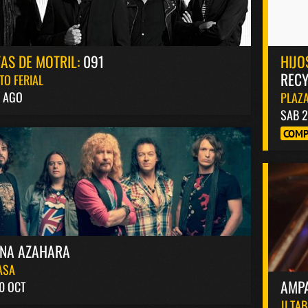
TAS DE MOTRIL:
091
HIJO
RECY
TO FERIAL
4 AGO
PLAZA
SAB 2
COMP
INA AZAHARA
ASA
AMP
0 OCT
JJ TA