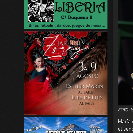
FOTO: J
María 
el sen