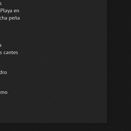
s
 Playa en
icha peña
a
s cantes
dro
ximo