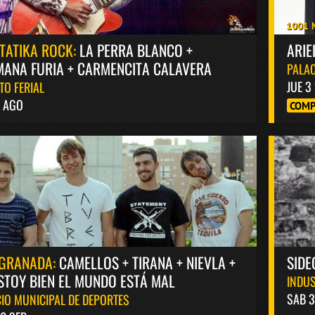
1001 
TATIKA ROCK:
LA PERRA BLANCO +
ARIE
ANA FURIA + CARMENCITA CALAVERA
PALAC
JUE 3
TO FERIAL
8 AGO
COMP
GRANADA:
CAMELLOS + TIRANA + NIEVLA +
SIDE
STOY BIEN EL MUNDO ESTÁ MAL
INDUS
SAB 3
IO MUNICIPAL DE DEPORTES