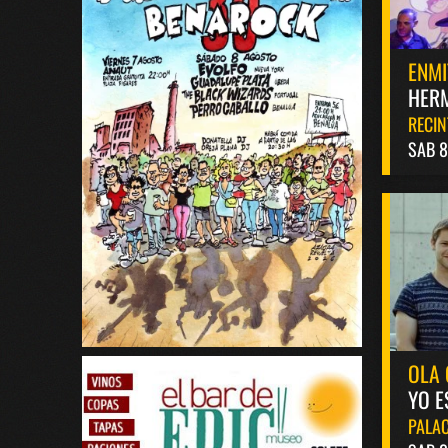
ENMI
HERM
RECIN
SAB 
OLA 
YO E
PALAC