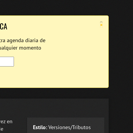
×
ICA
tra agenda diaria de
cualquier momento
vez en
Estilo:
Versiones/Tributos
de