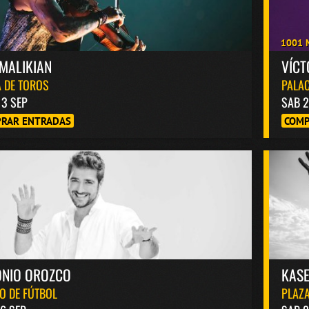
1001 
MALIKIAN
VÍC
 DE TOROS
PALAC
13 SEP
SAB 2
RAR ENTRADAS
COMP
ONIO OROZCO
KASE
O DE FÚTBOL
PLAZA