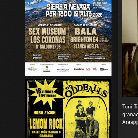
Toni T
granad
Araapp