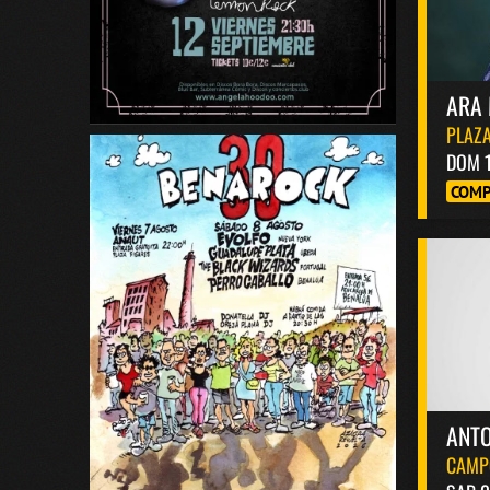
ARA 
PLAZA
DOM 
COMP
ANT
CAMP