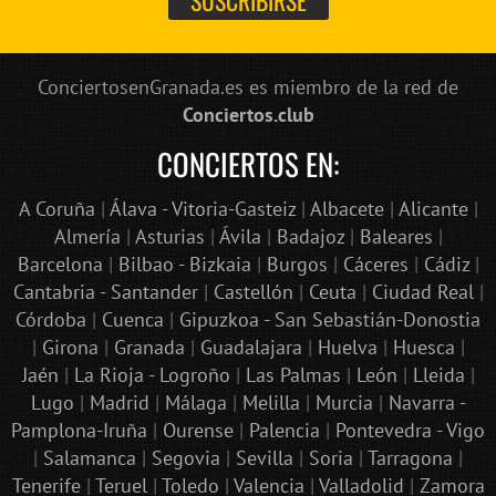
ConciertosenGranada.es es miembro de la red de
Conciertos.club
CONCIERTOS EN:
A Coruña
|
Álava - Vitoria-Gasteiz
|
Albacete
|
Alicante
|
Almería
|
Asturias
|
Ávila
|
Badajoz
|
Baleares
|
Barcelona
|
Bilbao - Bizkaia
|
Burgos
|
Cáceres
|
Cádiz
|
Cantabria - Santander
|
Castellón
|
Ceuta
|
Ciudad Real
|
Córdoba
|
Cuenca
|
Gipuzkoa - San Sebastián-Donostia
|
Girona
|
Granada
|
Guadalajara
|
Huelva
|
Huesca
|
Jaén
|
La Rioja - Logroño
|
Las Palmas
|
León
|
Lleida
|
Lugo
|
Madrid
|
Málaga
|
Melilla
|
Murcia
|
Navarra -
Pamplona-Iruña
|
Ourense
|
Palencia
|
Pontevedra - Vigo
|
Salamanca
|
Segovia
|
Sevilla
|
Soria
|
Tarragona
|
Tenerife
|
Teruel
|
Toledo
|
Valencia
|
Valladolid
|
Zamora