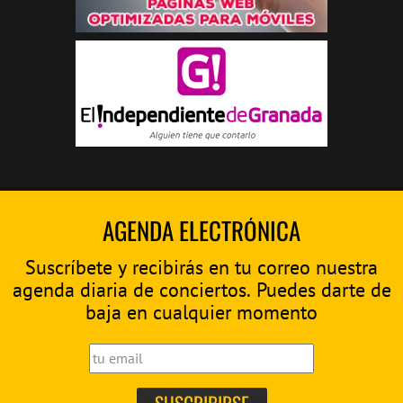
AGENDA ELECTRÓNICA
Suscríbete y recibirás en tu correo nuestra
agenda diaria de conciertos. Puedes darte de
baja en cualquier momento