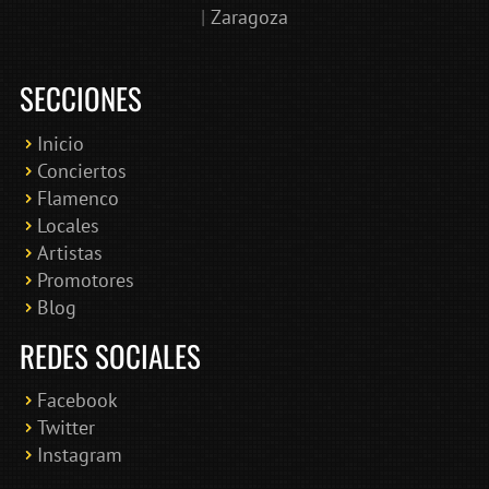
|
Zaragoza
SECCIONES
Inicio
Conciertos
Bololoco · conciertosengranada.es
Flamenco
Online · Te ayudo a encontrar conciertos
Locales
Artistas
Promotores
Blog
REDES SOCIALES
Facebook
Twitter
Instagram