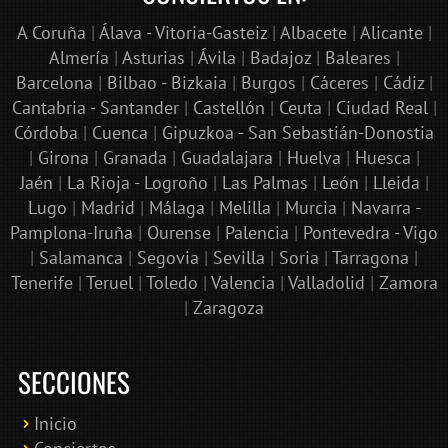
A Coruña
|
Álava - Vitoria-Gasteiz
|
Albacete
|
Alicante
|
Almería
|
Asturias
|
Ávila
|
Badajoz
|
Baleares
|
Barcelona
|
Bilbao - Bizkaia
|
Burgos
|
Cáceres
|
Cádiz
|
Cantabria - Santander
|
Castellón
|
Ceuta
|
Ciudad Real
|
Córdoba
|
Cuenca
|
Gipuzkoa - San Sebastián-Donostia
|
Girona
|
Granada
|
Guadalajara
|
Huelva
|
Huesca
|
Jaén
|
La Rioja - Logroño
|
Las Palmas
|
León
|
Lleida
|
Lugo
|
Madrid
|
Málaga
|
Melilla
|
Murcia
|
Navarra -
Pamplona-Iruña
|
Ourense
|
Palencia
|
Pontevedra - Vigo
|
Salamanca
|
Segovia
|
Sevilla
|
Soria
|
Tarragona
|
Tenerife
|
Teruel
|
Toledo
|
Valencia
|
Valladolid
|
Zamora
|
Zaragoza
SECCIONES
Inicio