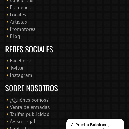
Conciertos
Bololoco · conciertosengranada.es
Flamenco
Online · Te ayudo a encontrar conciertos
Locales
Artistas
Promotores
Blog
REDES SOCIALES
Facebook
Twitter
Instagram
SOBRE NOSOTROS
¿Quiénes somos?
Venta de entradas
Tarifas publicidad
Aviso Legal
🎵 Prueba
Bololoco
,
Contacto