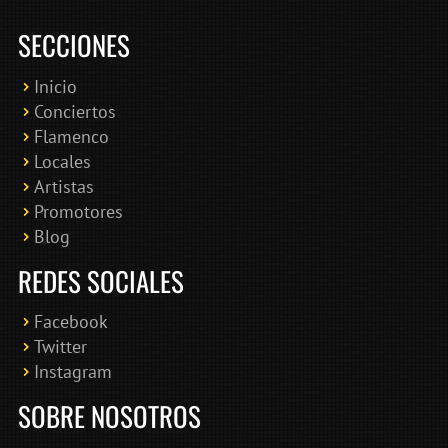
SECCIONES
Inicio
Conciertos
Bololoco · conciertosengranada.es
Flamenco
Online · Te ayudo a encontrar conciertos
Locales
Artistas
Promotores
Blog
REDES SOCIALES
Facebook
Twitter
Instagram
SOBRE NOSOTROS