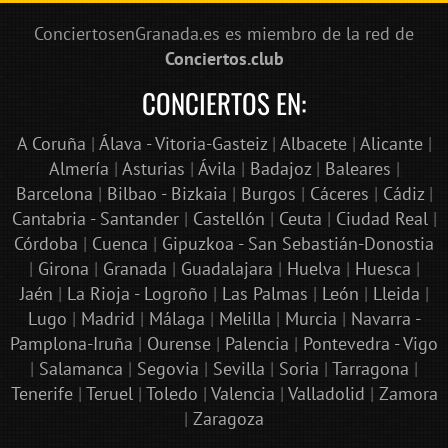
ConciertosenGranada.es es miembro de la red de
Conciertos.club
CONCIERTOS EN:
A Coruña
|
Álava - Vitoria-Gasteiz
|
Albacete
|
Alicante
|
Almería
|
Asturias
|
Ávila
|
Badajoz
|
Baleares
|
Barcelona
|
Bilbao - Bizkaia
|
Burgos
|
Cáceres
|
Cádiz
|
Cantabria - Santander
|
Castellón
|
Ceuta
|
Ciudad Real
|
Córdoba
|
Cuenca
|
Gipuzkoa - San Sebastián-Donostia
|
Girona
|
Granada
|
Guadalajara
|
Huelva
|
Huesca
|
Jaén
|
La Rioja - Logroño
|
Las Palmas
|
León
|
Lleida
|
Lugo
|
Madrid
|
Málaga
|
Melilla
|
Murcia
|
Navarra -
Pamplona-Iruña
|
Ourense
|
Palencia
|
Pontevedra - Vigo
|
Salamanca
|
Segovia
|
Sevilla
|
Soria
|
Tarragona
|
Tenerife
|
Teruel
|
Toledo
|
Valencia
|
Valladolid
|
Zamora
|
Zaragoza