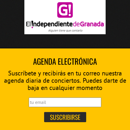
AGENDA ELECTRÓNICA
Suscríbete y recibirás en tu correo nuestra
agenda diaria de conciertos. Puedes darte de
baja en cualquier momento