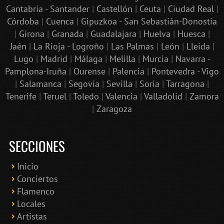
Cantabria - Santander
|
Castellón
|
Ceuta
|
Ciudad Real
|
Córdoba
|
Cuenca
|
Gipuzkoa - San Sebastián-Donostia
|
Girona
|
Granada
|
Guadalajara
|
Huelva
|
Huesca
|
Jaén
|
La Rioja - Logroño
|
Las Palmas
|
León
|
Lleida
|
Lugo
|
Madrid
|
Málaga
|
Melilla
|
Murcia
|
Navarra -
Pamplona-Iruña
|
Ourense
|
Palencia
|
Pontevedra - Vigo
|
Salamanca
|
Segovia
|
Sevilla
|
Soria
|
Tarragona
|
Tenerife
|
Teruel
|
Toledo
|
Valencia
|
Valladolid
|
Zamora
|
Zaragoza
SECCIONES
Inicio
Conciertos
Bololoco · conciertosengranada.es
Flamenco
Online · Te ayudo a encontrar conciertos
Locales
Artistas