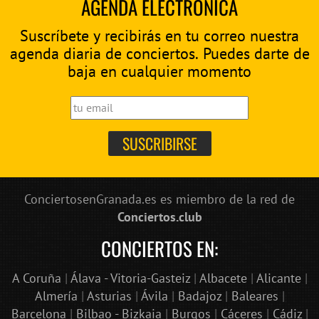
AGENDA ELECTRÓNICA
Suscríbete y recibirás en tu correo nuestra
agenda diaria de conciertos. Puedes darte de
baja en cualquier momento
ConciertosenGranada.es es miembro de la red de
Conciertos.club
CONCIERTOS EN:
A Coruña
|
Álava - Vitoria-Gasteiz
|
Albacete
|
Alicante
|
Almería
|
Asturias
|
Ávila
|
Badajoz
|
Baleares
|
Barcelona
|
Bilbao - Bizkaia
|
Burgos
|
Cáceres
|
Cádiz
|