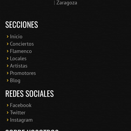
|
Zaragoza
SECCIONES
Inicio
Conciertos
Bololoco · conciertosengranada.es
Flamenco
Online · Te ayudo a encontrar conciertos
Locales
Artistas
Promotores
Blog
REDES SOCIALES
Facebook
Twitter
Instagram