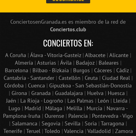
ConciertosenGranada.es es miembro de la red de
Conciertos.club
CONCIERTOS EN:
A Coruña
|
Álava - Vitoria-Gasteiz
|
Albacete
|
Alicante
|
Almería
|
Asturias
|
Ávila
|
Badajoz
|
Baleares
|
Barcelona
|
Bilbao - Bizkaia
|
Burgos
|
Cáceres
|
Cádiz
|
Cantabria - Santander
|
Castellón
|
Ceuta
|
Ciudad Real
|
Córdoba
|
Cuenca
|
Gipuzkoa - San Sebastián-Donostia
|
Girona
|
Granada
|
Guadalajara
|
Huelva
|
Huesca
|
Jaén
|
La Rioja - Logroño
|
Las Palmas
|
León
|
Lleida
|
Lugo
|
Madrid
|
Málaga
|
Melilla
|
Murcia
|
Navarra -
Pamplona-Iruña
|
Ourense
|
Palencia
|
Pontevedra - Vigo
|
Salamanca
|
Segovia
|
Sevilla
|
Soria
|
Tarragona
|
Tenerife
|
Teruel
|
Toledo
|
Valencia
|
Valladolid
|
Zamora