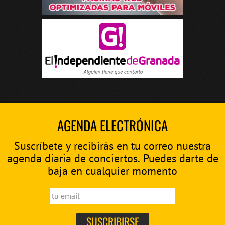
AGENDA ELECTRÓNICA
Suscríbete y recibirás en tu correo nuestra
agenda diaria de conciertos. Puedes darte de
baja en cualquier momento