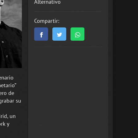
Alternativo
Compartir:
enario
etario”
ero de
 grabar su
rid, un
rk y