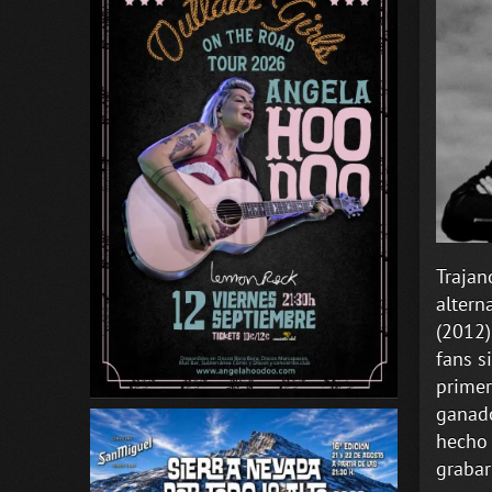
Trajan
altern
(2012)
fans s
primer
ganado
hecho 
grabar