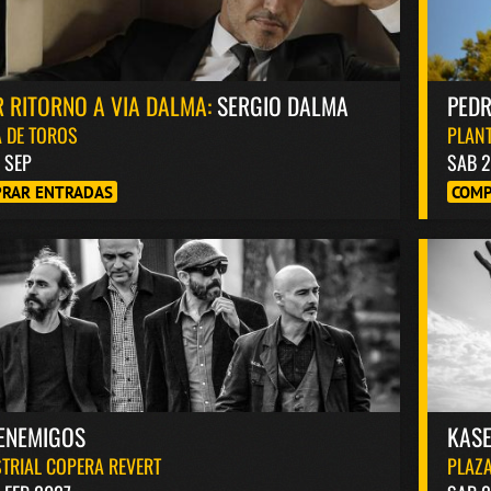
 RITORNO A VIA DALMA:
SERGIO DALMA
PED
 DE TOROS
PLANT
8 SEP
SAB 2
RAR ENTRADAS
COMP
ENEMIGOS
KASE
TRIAL COPERA REVERT
PLAZA