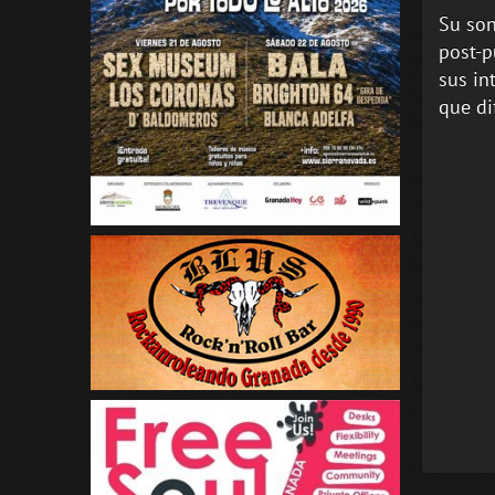
Su son
post-p
sus in
que di