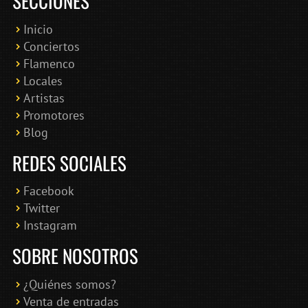
SECCIONES
Inicio
Conciertos
Bololoco · conciertosengranada.es
Flamenco
Online · Te ayudo a encontrar conciertos
Locales
Artistas
Promotores
Blog
REDES SOCIALES
Facebook
Twitter
Instagram
SOBRE NOSOTROS
¿Quiénes somos?
Venta de entradas