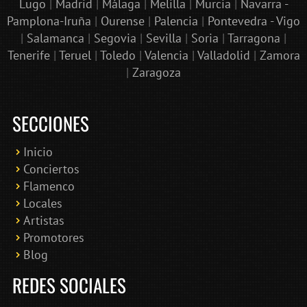
Lugo
|
Madrid
|
Málaga
|
Melilla
|
Murcia
|
Navarra -
Pamplona-Iruña
|
Ourense
|
Palencia
|
Pontevedra - Vigo
|
Salamanca
|
Segovia
|
Sevilla
|
Soria
|
Tarragona
|
Tenerife
|
Teruel
|
Toledo
|
Valencia
|
Valladolid
|
Zamora
|
Zaragoza
SECCIONES
Inicio
Conciertos
Bololoco · conciertosengranada.es
Flamenco
Online · Te ayudo a encontrar conciertos
Locales
Artistas
Promotores
Blog
REDES SOCIALES