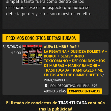
simpatía tanto fuera como dentro de los
escenarios, ese es un aspecto que nunca se
debería perder y estos son maestros en ello.
PRÓXIMOS CONCIERTOS DE TRASHTUCADA
S15/08/26
AÚPA LUMBREIRAS!!
LA PEGATINA + DUBIOZA KOLEKTIV +
18:00
BOIKOT + SEGISMUNDO
TOXICÓMANO + DEF CON DOS + LOS
DE MARRAS + MARKY RAMONE +
TRASHTUCADA + KAMIKAZES + ME
FRITOS AND THE GIMME CHEETOS
/
PUNK/HARDCORE
POLIDEPORTIVO. VILLENA
69€
ABONO 3 DÍAS
COMPRAR ENTRADAS
El listado de conciertos de
TRASHTUCADA
continúa
tras la publicidad