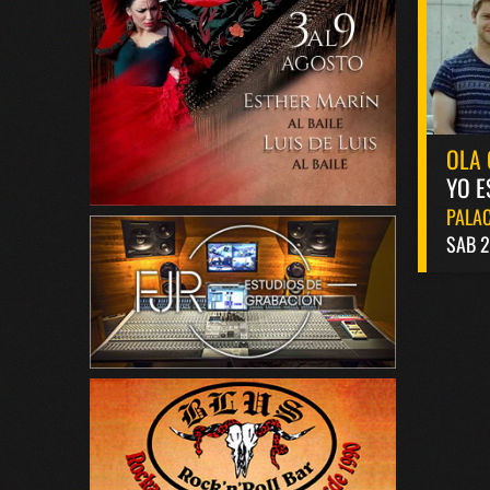
OLA 
YO E
PALAC
SAB 2