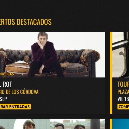
ERTOS DESTACADOS
MÚSICAS
L ROT
TOUR
IO DE LOS CÓRDOVA
PLAZA
 SEP
VIE 1
RAR ENTRADAS
COMP