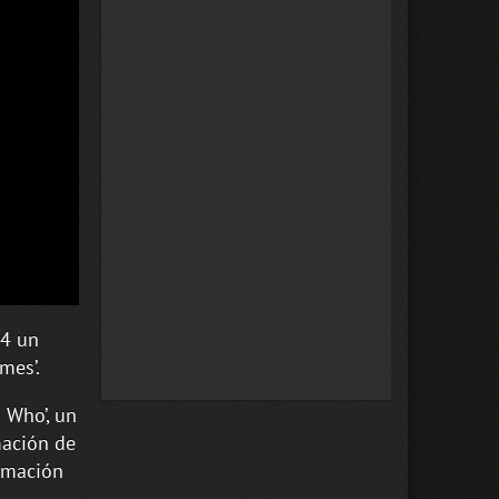
24 un
mes’.
 Who’, un
mación de
rmación