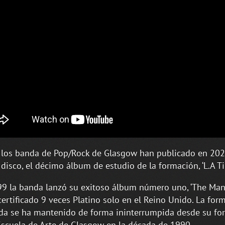
, los banda de Pop/Rock de Glasgow han publicado en 20
disco, el décimo álbum de estudio de la formación, ‘L.A Ti
9 la banda lanzó su exitoso álbum número uno, ‘The Man
certificado 9 veces Platino solo en el Reino Unido. La for
da se ha mantenido de forma ininterrumpida desde su fo
Escuela de Arte de Glasgow en la década de 1990