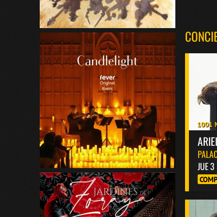
CONCI
1001 
ARIE
PALAC
JUE 3
COMP