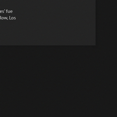
es’ fue
Row, Los