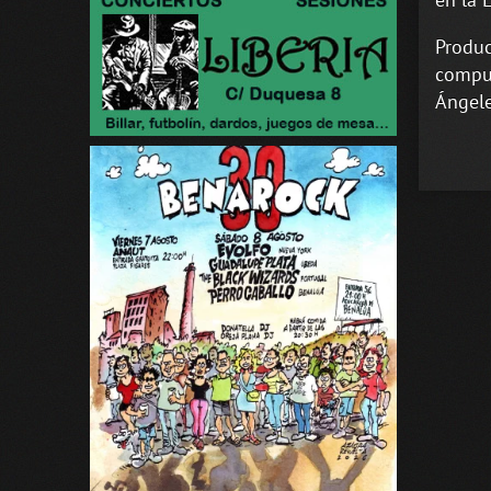
Produc
compue
Ángel