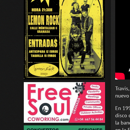
Travis
nuevo 
En 199
disco 
la ban
en la 