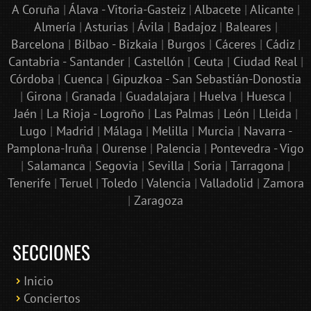
A Coruña
|
Álava - Vitoria-Gasteiz
|
Albacete
|
Alicante
|
Almería
|
Asturias
|
Ávila
|
Badajoz
|
Baleares
|
Barcelona
|
Bilbao - Bizkaia
|
Burgos
|
Cáceres
|
Cádiz
|
Cantabria - Santander
|
Castellón
|
Ceuta
|
Ciudad Real
|
Córdoba
|
Cuenca
|
Gipuzkoa - San Sebastián-Donostia
|
Girona
|
Granada
|
Guadalajara
|
Huelva
|
Huesca
|
Jaén
|
La Rioja - Logroño
|
Las Palmas
|
León
|
Lleida
|
Lugo
|
Madrid
|
Málaga
|
Melilla
|
Murcia
|
Navarra -
Pamplona-Iruña
|
Ourense
|
Palencia
|
Pontevedra - Vigo
|
Salamanca
|
Segovia
|
Sevilla
|
Soria
|
Tarragona
|
Tenerife
|
Teruel
|
Toledo
|
Valencia
|
Valladolid
|
Zamora
|
Zaragoza
SECCIONES
Inicio
Conciertos
Bololoco · conciertosengranada.es