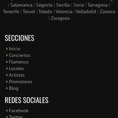
|
Salamanca
|
Segovia
|
Sevilla
|
Soria
|
Tarragona
|
Tenerife
|
Teruel
|
Toledo
|
Valencia
|
Valladolid
|
Zamora
|
Zaragoza
SECCIONES
Inicio
Conciertos
Bololoco · conciertosengranada.es
Flamenco
Online · Te ayudo a encontrar conciertos
Locales
Artistas
Promotores
Blog
REDES SOCIALES
Facebook
Twitter