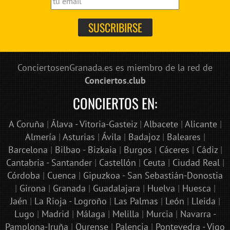
ConciertosenGranada.es es miembro de la red de
Conciertos.club
CONCIERTOS EN:
A Coruña
|
Álava - Vitoria-Gasteiz
|
Albacete
|
Alicante
|
Almería
|
Asturias
|
Ávila
|
Badajoz
|
Baleares
|
Barcelona
|
Bilbao - Bizkaia
|
Burgos
|
Cáceres
|
Cádiz
|
Cantabria - Santander
|
Castellón
|
Ceuta
|
Ciudad Real
|
Córdoba
|
Cuenca
|
Gipuzkoa - San Sebastián-Donostia
|
Girona
|
Granada
|
Guadalajara
|
Huelva
|
Huesca
|
Jaén
|
La Rioja - Logroño
|
Las Palmas
|
León
|
Lleida
|
Lugo
|
Madrid
|
Málaga
|
Melilla
|
Murcia
|
Navarra -
Pamplona-Iruña
|
Ourense
|
Palencia
|
Pontevedra - Vigo