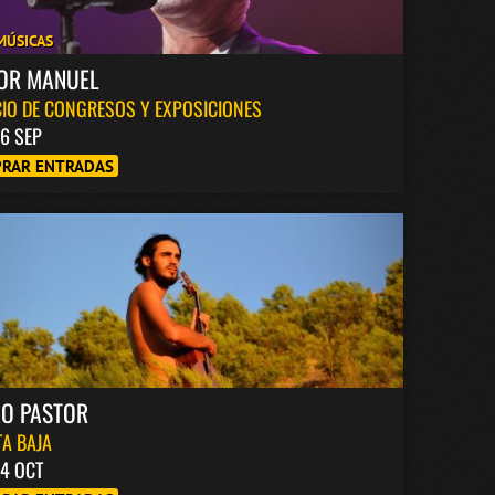
MÚSICAS
TOR MANUEL
IO DE CONGRESOS Y EXPOSICIONES
6 SEP
RAR ENTRADAS
RO PASTOR
A BAJA
4 OCT