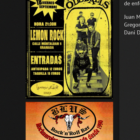
de enf
Juan M
Gregor
Dani D