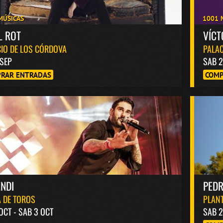
MÚSICAS
1001 
L ROT
VÍC
IO DE LOS CÓRDOVA
PALAC
 SEP
SAB 2
RAR ENTRADAS
COMP
NDI
PED
 DE TOROS
PLANT
 OCT - SAB 3 OCT
SAB 2