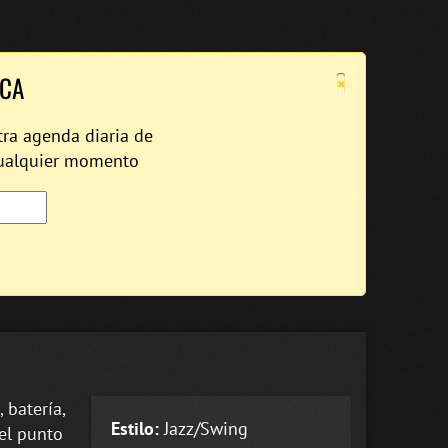
×
ICA
tra agenda diaria de
cualquier momento
 batería,
Estilo:
Jazz/Swing
 el punto