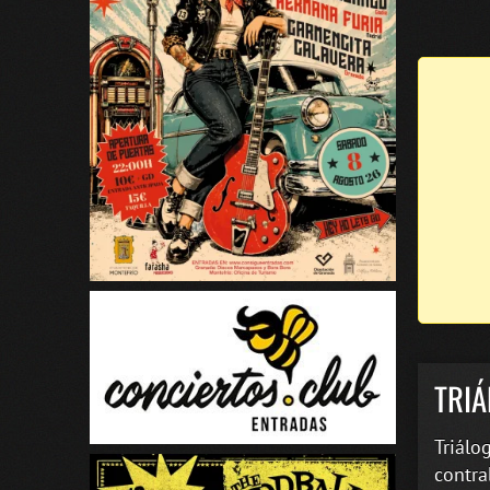
TRI
Triálo
contra