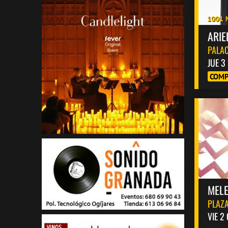
1001 
ARIE
PALAC
JUE 3
COMP
MELE
PLAZA
VIE 2