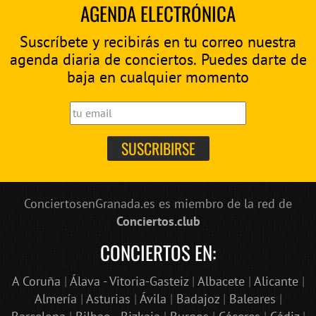
AGENDA ELECTRÓNICA
Suscríbete y recibirás en tu correo nuestra
agenda diaria de conciertos. Puedes darte de
baja en cualquier momento
ConciertosenGranada.es es miembro de la red de
Conciertos.club
CONCIERTOS EN:
A Coruña
|
Álava - Vitoria-Gasteiz
|
Albacete
|
Alicante
|
Almería
|
Asturias
|
Ávila
|
Badajoz
|
Baleares
|