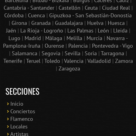
Barcelona
|
Bilbao - Bizkaia
|
Burgos
|
Cáceres
|
Cádiz
|
Cantabria - Santander
|
Castellón
|
Ceuta
|
Ciudad Real
|
Córdoba
|
Cuenca
|
Gipuzkoa - San Sebastián-Donostia
|
Girona
|
Granada
|
Guadalajara
|
Huelva
|
Huesca
|
Jaén
|
La Rioja - Logroño
|
Las Palmas
|
León
|
Lleida
|
Lugo
|
Madrid
|
Málaga
|
Melilla
|
Murcia
|
Navarra -
Pamplona-Iruña
|
Ourense
|
Palencia
|
Pontevedra - Vigo
|
Salamanca
|
Segovia
|
Sevilla
|
Soria
|
Tarragona
|
Tenerife
|
Teruel
|
Toledo
|
Valencia
|
Valladolid
|
Zamora
|
Zaragoza
SECCIONES
Inicio
Conciertos
Bololoco · conciertosengranada.es
Flamenco
Online · Te ayudo a encontrar conciertos
Locales
Artistas