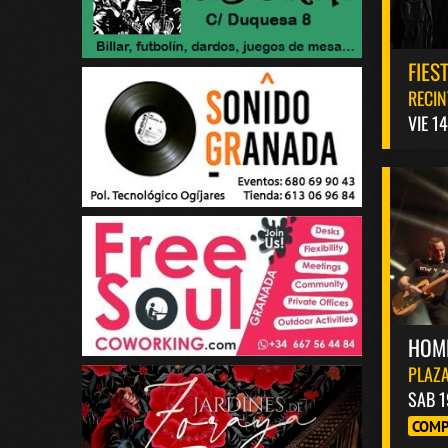
FIES
RECIN
VIE 1
HOM
PLAZA
SAB 1
COMP