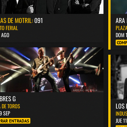
TAS DE MOTRIL:
091
ARA 
TO FERIAL
PLAZA
4 AGO
DOM 
COMP
BRES G
LOS 
 DE TOROS
9 SEP
INDUS
JUE 1
RAR ENTRADAS