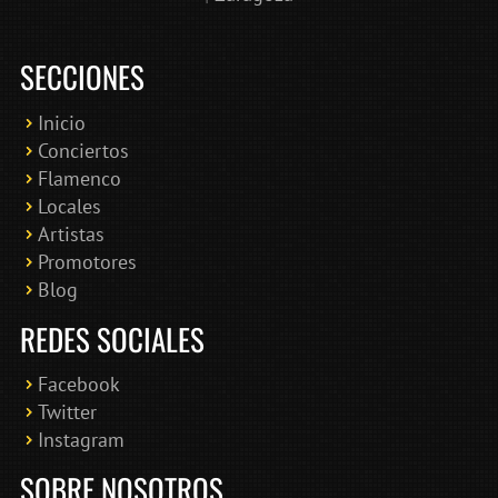
SECCIONES
Inicio
Conciertos
Bololoco · conciertosengranada.es
Flamenco
Online · Te ayudo a encontrar conciertos
Locales
Artistas
Promotores
Blog
REDES SOCIALES
Facebook
Twitter
Instagram
SOBRE NOSOTROS