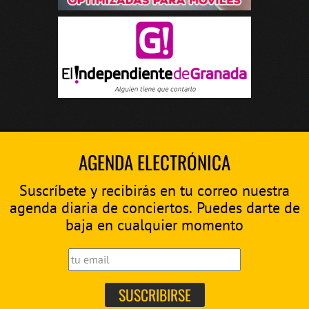
AGENDA ELECTRÓNICA
Suscríbete y recibirás en tu correo nuestra
agenda diaria de conciertos. Puedes darte de
baja en cualquier momento