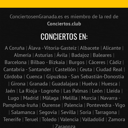
ConciertosenGranada.es es miembro de la red de
Conciertos.club
CONCIERTOS EN:
A Coruña
|
Álava - Vitoria-Gasteiz
|
Albacete
|
Alicante
|
Almería
|
Asturias
|
Ávila
|
Badajoz
|
Baleares
|
Barcelona
|
Bilbao - Bizkaia
|
Burgos
|
Cáceres
|
Cádiz
|
Cantabria - Santander
|
Castellón
|
Ceuta
|
Ciudad Real
|
Córdoba
|
Cuenca
|
Gipuzkoa - San Sebastián-Donostia
|
Girona
|
Granada
|
Guadalajara
|
Huelva
|
Huesca
|
Jaén
|
La Rioja - Logroño
|
Las Palmas
|
León
|
Lleida
|
Lugo
|
Madrid
|
Málaga
|
Melilla
|
Murcia
|
Navarra -
Pamplona-Iruña
|
Ourense
|
Palencia
|
Pontevedra - Vigo
|
Salamanca
|
Segovia
|
Sevilla
|
Soria
|
Tarragona
|
Tenerife
|
Teruel
|
Toledo
|
Valencia
|
Valladolid
|
Zamora
|
Zaragoza