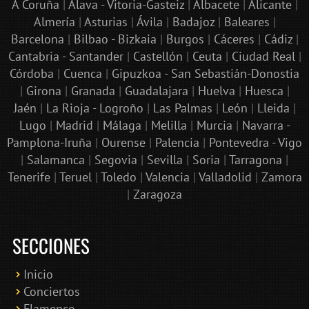
A Coruña
|
Álava - Vitoria-Gasteiz
|
Albacete
|
Alicante
|
Almería
|
Asturias
|
Ávila
|
Badajoz
|
Baleares
|
Barcelona
|
Bilbao - Bizkaia
|
Burgos
|
Cáceres
|
Cádiz
|
Cantabria - Santander
|
Castellón
|
Ceuta
|
Ciudad Real
|
Córdoba
|
Cuenca
|
Gipuzkoa - San Sebastián-Donostia
|
Girona
|
Granada
|
Guadalajara
|
Huelva
|
Huesca
|
Jaén
|
La Rioja - Logroño
|
Las Palmas
|
León
|
Lleida
|
Lugo
|
Madrid
|
Málaga
|
Melilla
|
Murcia
|
Navarra -
Pamplona-Iruña
|
Ourense
|
Palencia
|
Pontevedra - Vigo
|
Salamanca
|
Segovia
|
Sevilla
|
Soria
|
Tarragona
|
Tenerife
|
Teruel
|
Toledo
|
Valencia
|
Valladolid
|
Zamora
|
Zaragoza
SECCIONES
Inicio
Conciertos
Bololoco · conciertosengranada.es
Flamenco
Online · Te ayudo a encontrar conciertos