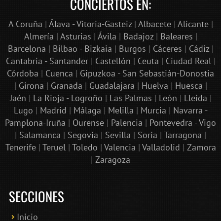
CONCIERTOS EN:
A Coruña
|
Álava - Vitoria-Gasteiz
|
Albacete
|
Alicante
|
Almería
|
Asturias
|
Ávila
|
Badajoz
|
Baleares
|
Barcelona
|
Bilbao - Bizkaia
|
Burgos
|
Cáceres
|
Cádiz
|
Cantabria - Santander
|
Castellón
|
Ceuta
|
Ciudad Real
|
Córdoba
|
Cuenca
|
Gipuzkoa - San Sebastián-Donostia
|
Girona
|
Granada
|
Guadalajara
|
Huelva
|
Huesca
|
Jaén
|
La Rioja - Logroño
|
Las Palmas
|
León
|
Lleida
|
Lugo
|
Madrid
|
Málaga
|
Melilla
|
Murcia
|
Navarra -
Pamplona-Iruña
|
Ourense
|
Palencia
|
Pontevedra - Vigo
|
Salamanca
|
Segovia
|
Sevilla
|
Soria
|
Tarragona
|
Tenerife
|
Teruel
|
Toledo
|
Valencia
|
Valladolid
|
Zamora
|
Zaragoza
SECCIONES
Inicio