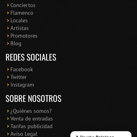
Conciertos
Bololoco · conciertosengranada.es
Flamenco
Online · Te ayudo a encontrar conciertos
Locales
Artistas
Promotores
Blog
REDES SOCIALES
Facebook
Twitter
Instagram
SOBRE NOSOTROS
¿Quiénes somos?
Venta de entradas
Tarifas publicidad
Aviso Legal