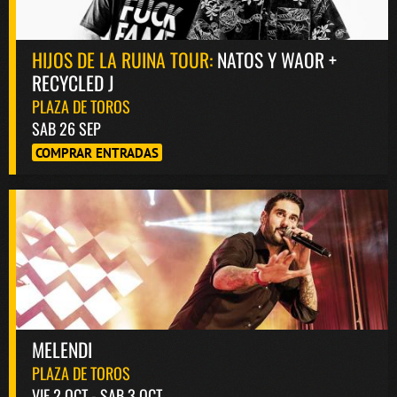
HIJOS DE LA RUINA TOUR:
NATOS Y WAOR +
RECYCLED J
PLAZA DE TOROS
SAB 26 SEP
COMPRAR ENTRADAS
MELENDI
PLAZA DE TOROS
VIE 2 OCT - SAB 3 OCT