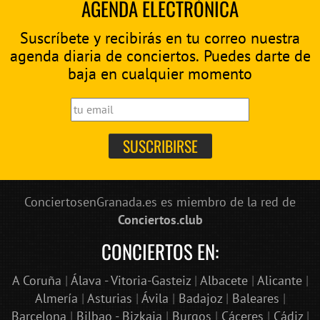
AGENDA ELECTRÓNICA
Suscríbete y recibirás en tu correo nuestra
agenda diaria de conciertos. Puedes darte de
baja en cualquier momento
ConciertosenGranada.es es miembro de la red de
Conciertos.club
CONCIERTOS EN:
A Coruña
|
Álava - Vitoria-Gasteiz
|
Albacete
|
Alicante
|
Almería
|
Asturias
|
Ávila
|
Badajoz
|
Baleares
|
Barcelona
|
Bilbao - Bizkaia
|
Burgos
|
Cáceres
|
Cádiz
|