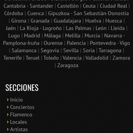
Cantabria - Santander
|
Castellón
|
Ceuta
|
Ciudad Real
|
Córdoba
|
Cuenca
|
Gipuzkoa - San Sebastián-Donostia
|
Girona
|
Granada
|
Guadalajara
|
Huelva
|
Huesca
|
Jaén
|
La Rioja - Logroño
|
Las Palmas
|
León
|
Lleida
|
Lugo
|
Madrid
|
Málaga
|
Melilla
|
Murcia
|
Navarra -
Pamplona-Iruña
|
Ourense
|
Palencia
|
Pontevedra - Vigo
|
Salamanca
|
Segovia
|
Sevilla
|
Soria
|
Tarragona
|
Tenerife
|
Teruel
|
Toledo
|
Valencia
|
Valladolid
|
Zamora
|
Zaragoza
SECCIONES
Inicio
Conciertos
Bololoco · conciertosengranada.es
Flamenco
Online · Te ayudo a encontrar conciertos
Locales
Artistas