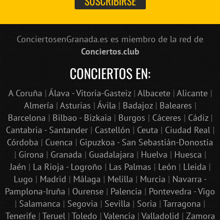
ConciertosenGranada.es es miembro de la red de
Conciertos.club
CONCIERTOS EN:
A Coruña
|
Álava - Vitoria-Gasteiz
|
Albacete
|
Alicante
|
Almería
|
Asturias
|
Ávila
|
Badajoz
|
Baleares
|
Barcelona
|
Bilbao - Bizkaia
|
Burgos
|
Cáceres
|
Cádiz
|
Cantabria - Santander
|
Castellón
|
Ceuta
|
Ciudad Real
|
Córdoba
|
Cuenca
|
Gipuzkoa - San Sebastián-Donostia
|
Girona
|
Granada
|
Guadalajara
|
Huelva
|
Huesca
|
Jaén
|
La Rioja - Logroño
|
Las Palmas
|
León
|
Lleida
|
Lugo
|
Madrid
|
Málaga
|
Melilla
|
Murcia
|
Navarra -
Pamplona-Iruña
|
Ourense
|
Palencia
|
Pontevedra - Vigo
|
Salamanca
|
Segovia
|
Sevilla
|
Soria
|
Tarragona
|
Tenerife
|
Teruel
|
Toledo
|
Valencia
|
Valladolid
|
Zamora