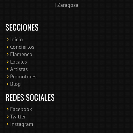
|
Zaragoza
SECCIONES
Inicio
Conciertos
Bololoco · conciertosengranada.es
Flamenco
Online · Te ayudo a encontrar conciertos
Locales
Artistas
Promotores
Blog
REDES SOCIALES
Facebook
Twitter
Instagram