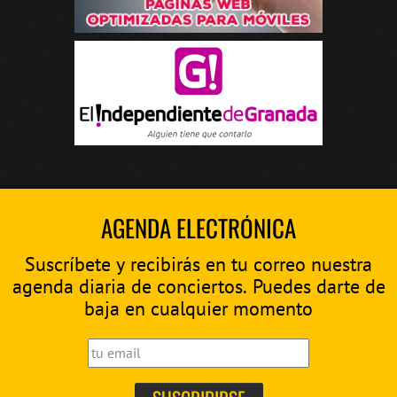
AGENDA ELECTRÓNICA
Suscríbete y recibirás en tu correo nuestra
agenda diaria de conciertos. Puedes darte de
baja en cualquier momento