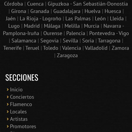
Córdoba
|
Cuenca
|
Gipuzkoa - San Sebastián-Donostia
|
Girona
|
Granada
|
Guadalajara
|
Huelva
|
Huesca
|
Jaén
|
La Rioja - Logroño
|
Las Palmas
|
León
|
Lleida
|
Lugo
|
Madrid
|
Málaga
|
Melilla
|
Murcia
|
Navarra -
Pamplona-Iruña
|
Ourense
|
Palencia
|
Pontevedra - Vigo
|
Salamanca
|
Segovia
|
Sevilla
|
Soria
|
Tarragona
|
Tenerife
|
Teruel
|
Toledo
|
Valencia
|
Valladolid
|
Zamora
|
Zaragoza
SECCIONES
Inicio
Conciertos
Bololoco · conciertosengranada.es
Flamenco
Online · Te ayudo a encontrar conciertos
Locales
Artistas
Promotores