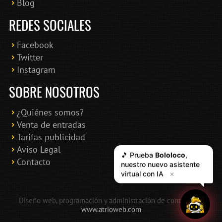
Blog
REDES SOCIALES
Facebook
Twitter
Instagram
SOBRE NOSOTROS
¿Quiénes somos?
Venta de entradas
Tarifas publicidad
Aviso Legal
🎵 Prueba
Bololoco
,
Contacto
nuestro nuevo asistente
virtual con IA
✕
Diseño web, programación y administración de contenidos:
www.atrioweb.com