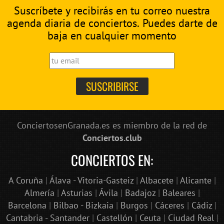
Suscríbete y recibirás en tu correo nuestra
agenda diaria de conciertos. Puedes darte de
baja en cualquier momento
ConciertosenGranada.es es miembro de la red de
Conciertos.club
CONCIERTOS EN:
A Coruña
|
Álava - Vitoria-Gasteiz
|
Albacete
|
Alicante
|
Almería
|
Asturias
|
Ávila
|
Badajoz
|
Baleares
|
Barcelona
|
Bilbao - Bizkaia
|
Burgos
|
Cáceres
|
Cádiz
|
Cantabria - Santander
|
Castellón
|
Ceuta
|
Ciudad Real
|