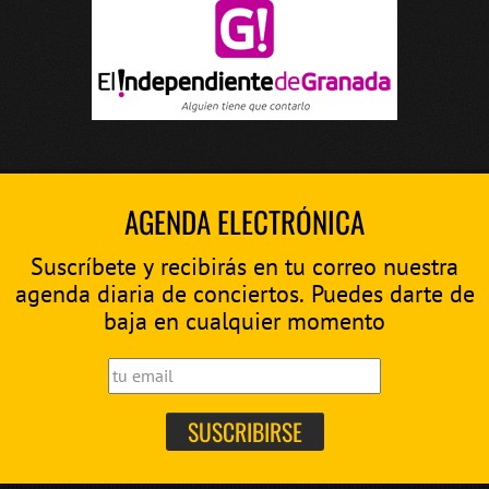
AGENDA ELECTRÓNICA
Suscríbete y recibirás en tu correo nuestra
agenda diaria de conciertos. Puedes darte de
baja en cualquier momento