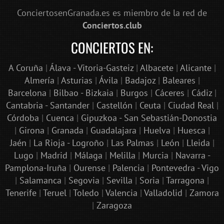
ConciertosenGranada.es es miembro de la red de
Conciertos.club
CONCIERTOS EN:
A Coruña
|
Álava - Vitoria-Gasteiz
|
Albacete
|
Alicante
|
Almería
|
Asturias
|
Ávila
|
Badajoz
|
Baleares
|
Barcelona
|
Bilbao - Bizkaia
|
Burgos
|
Cáceres
|
Cádiz
|
Cantabria - Santander
|
Castellón
|
Ceuta
|
Ciudad Real
|
Córdoba
|
Cuenca
|
Gipuzkoa - San Sebastián-Donostia
|
Girona
|
Granada
|
Guadalajara
|
Huelva
|
Huesca
|
Jaén
|
La Rioja - Logroño
|
Las Palmas
|
León
|
Lleida
|
Lugo
|
Madrid
|
Málaga
|
Melilla
|
Murcia
|
Navarra -
Pamplona-Iruña
|
Ourense
|
Palencia
|
Pontevedra - Vigo
|
Salamanca
|
Segovia
|
Sevilla
|
Soria
|
Tarragona
|
Tenerife
|
Teruel
|
Toledo
|
Valencia
|
Valladolid
|
Zamora
|
Zaragoza