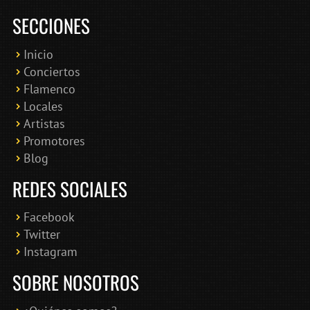
SECCIONES
Inicio
Conciertos
Bololoco · conciertosengranada.es
Flamenco
Online · Te ayudo a encontrar conciertos
Locales
Artistas
Promotores
Blog
REDES SOCIALES
Facebook
Twitter
Instagram
SOBRE NOSOTROS