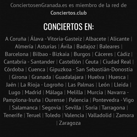
ConciertosenGranada.es es miembro de la red de
Conciertos.club
CONCIERTOS EN:
A Coruña
|
Álava - Vitoria-Gasteiz
|
Albacete
|
Alicante
|
Almería
|
Asturias
|
Ávila
|
Badajoz
|
Baleares
|
Barcelona
|
Bilbao - Bizkaia
|
Burgos
|
Cáceres
|
Cádiz
|
Cantabria - Santander
|
Castellón
|
Ceuta
|
Ciudad Real
|
Córdoba
|
Cuenca
|
Gipuzkoa - San Sebastián-Donostia
|
Girona
|
Granada
|
Guadalajara
|
Huelva
|
Huesca
|
Jaén
|
La Rioja - Logroño
|
Las Palmas
|
León
|
Lleida
|
Lugo
|
Madrid
|
Málaga
|
Melilla
|
Murcia
|
Navarra -
Pamplona-Iruña
|
Ourense
|
Palencia
|
Pontevedra - Vigo
|
Salamanca
|
Segovia
|
Sevilla
|
Soria
|
Tarragona
|
Tenerife
|
Teruel
|
Toledo
|
Valencia
|
Valladolid
|
Zamora
|
Zaragoza