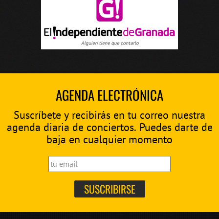
AGENDA ELECTRÓNICA
Suscríbete y recibirás en tu correo nuestra
agenda diaria de conciertos. Puedes darte de
baja en cualquier momento