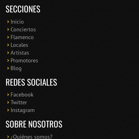
SECCIONES
Inicio
Conciertos
Bololoco · conciertosengranada.es
Flamenco
Online · Te ayudo a encontrar conciertos
Locales
Artistas
Promotores
Blog
REDES SOCIALES
Facebook
Twitter
Instagram
SOBRE NOSOTROS
¿Quiénes somos?