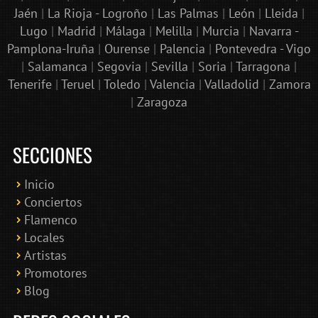
Jaén
|
La Rioja - Logroño
|
Las Palmas
|
León
|
Lleida
|
Lugo
|
Madrid
|
Málaga
|
Melilla
|
Murcia
|
Navarra -
Pamplona-Iruña
|
Ourense
|
Palencia
|
Pontevedra - Vigo
|
Salamanca
|
Segovia
|
Sevilla
|
Soria
|
Tarragona
|
Tenerife
|
Teruel
|
Toledo
|
Valencia
|
Valladolid
|
Zamora
|
Zaragoza
SECCIONES
Inicio
Conciertos
Bololoco · conciertosengranada.es
Flamenco
Online · Te ayudo a encontrar conciertos
Locales
Artistas
Promotores
Blog