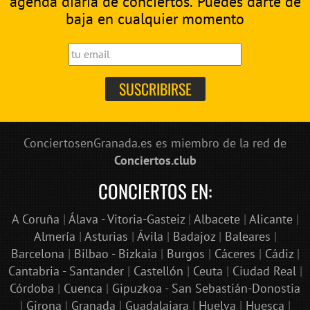
agenda diaria de conciertos. Puedes darte de
baja en cualquier momento
ConciertosenGranada.es es miembro de la red de
Conciertos.club
CONCIERTOS EN:
A Coruña
|
Álava - Vitoria-Gasteiz
|
Albacete
|
Alicante
|
Almería
|
Asturias
|
Ávila
|
Badajoz
|
Baleares
|
Barcelona
|
Bilbao - Bizkaia
|
Burgos
|
Cáceres
|
Cádiz
|
Cantabria - Santander
|
Castellón
|
Ceuta
|
Ciudad Real
|
Córdoba
|
Cuenca
|
Gipuzkoa - San Sebastián-Donostia
|
Girona
|
Granada
|
Guadalajara
|
Huelva
|
Huesca
|