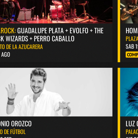
AROCK:
GUADALUPE PLATA + EVOLFO + THE
HOM
K WIZARDS + PERRO CABALLO
PLAZA
SAB 1
TO DE LA AZUCARERA
8 AGO
COMP
ONIO OROZCO
LUZ 
O DE FÚTBOL
PALAC