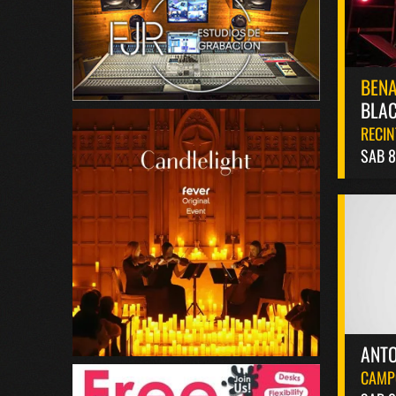
BEN
BLAC
RECIN
SAB 
ANT
CAMP