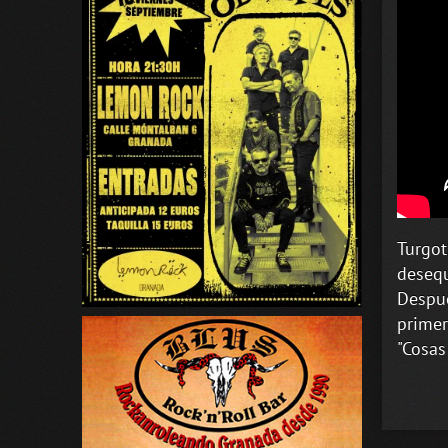
Turgot
desequ
Despué
primer
"Cosas