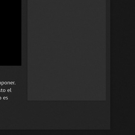
mponer.
to el
o es