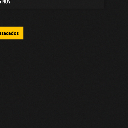
6 NOV
estacados