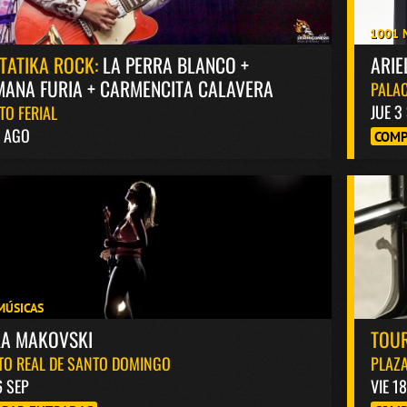
1001 
TATIKA ROCK:
LA PERRA BLANCO +
ARIE
ANA FURIA + CARMENCITA CALAVERA
PALAC
JUE 3
TO FERIAL
8 AGO
COMP
MÚSICAS
KA MAKOVSKI
TOUR
TO REAL DE SANTO DOMINGO
PLAZA
6 SEP
VIE 1