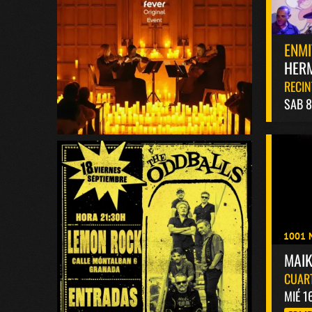
ENMI
HERM
RECIN
SAB 
1001 
MAI
CUAR
MIÉ 1